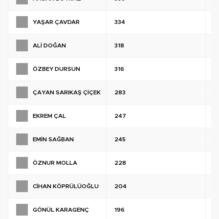
YAŞAR ÇAVDAR
334
%
ALİ DOĞAN
318
%
ÖZBEY DURSUN
316
%
ÇAYAN SARIKAŞ ÇİÇEK
283
%
EKREM ÇAL
247
%
EMİN SAĞBAN
245
%
ÖZNUR MOLLA
228
%
CİHAN KÖPRÜLÜOĞLU
204
%
GÖNÜL KARAGENÇ
196
%