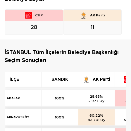
CHP
AK Parti
28
11
İSTANBUL Tüm İlçelerin Belediye Başkanlığı
Seçim Sonuçları
İLÇE
SANDIK
AK Parti
28.63%
70
100%
ADALAR
2.977 Oy
7.3
60.22%
38
100%
ARNAVUTKÖY
83.701 Oy
53.