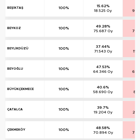
15.62%
83
100%
BEŞİKTAŞ
18.525 Oy
99.
49.28%
49
100%
BEYKOZ
75.687 Oy
76.
37.44%
61
100%
BEYLİKDÜZÜ
71.543 Oy
118
47.53%
5
100%
BEYOĞLU
64.346 Oy
69.
40.6%
5
100%
BÜYÜKÇEKMECE
58.690 Oy
85.
39.7%
59
100%
ÇATALCA
19.204 Oy
28.
48.58%
50
100%
ÇEKMEKÖY
70.894 Oy
73.