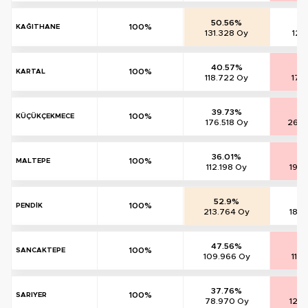
50.56%
48
100%
KAĞITHANE
131.328 Oy
126
40.57%
58
100%
KARTAL
118.722 Oy
171
39.73%
59
100%
KÜÇÜKÇEKMECE
176.518 Oy
264.
36.01%
63
100%
MALTEPE
112.198 Oy
197
52.9%
46
100%
PENDİK
213.764 Oy
186
47.56%
51
100%
SANCAKTEPE
109.966 Oy
119
37.76%
61
100%
SARIYER
78.970 Oy
128