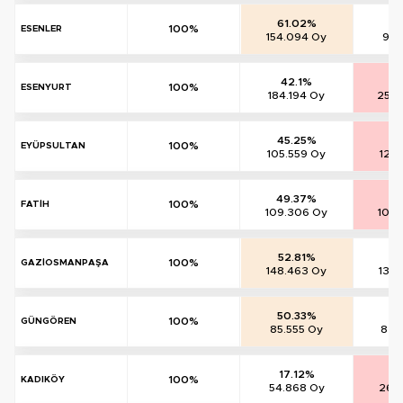
61.02%
38
100%
ESENLER
154.094 Oy
96.
42.1%
57
100%
ESENYURT
184.194 Oy
250.
45.25%
53
100%
EYÜPSULTAN
105.559 Oy
125
49.37%
49
100%
FATİH
109.306 Oy
109.
52.81%
46
100%
GAZİOSMANPAŞA
148.463 Oy
130
50.33%
48
100%
GÜNGÖREN
85.555 Oy
82.
17.12%
82
100%
KADIKÖY
54.868 Oy
263