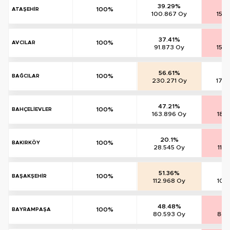
39.29%
59
100%
ATAŞEHİR
100.867 Oy
153
37.41%
62
100%
AVCILAR
91.873 Oy
152
56.61%
42
100%
BAĞCILAR
230.271 Oy
172
47.21%
51
100%
BAHÇELİEVLER
163.896 Oy
180
20.1%
79
100%
BAKIRKÖY
28.545 Oy
112
51.36%
47
100%
BAŞAKŞEHİR
112.968 Oy
104
48.48%
50
100%
BAYRAMPAŞA
80.593 Oy
84.