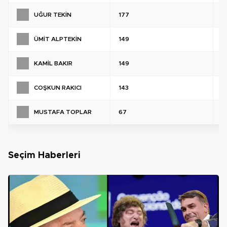
UĞUR TEKİN
177
%
ÜMİT ALPTEKİN
149
%
KAMİL BAKIR
149
%
COŞKUN RAKICI
143
%
MUSTAFA TOPLAR
67
%
Seçim Haberleri