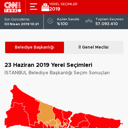
YEREL SEÇİMLER
2019
Açılan Sandık
Toplam Seçmen
Son Güncelleme:
%100
57.093.410
03 Nisan 2019 10:21
Belediye Başkanlığı
İl Genel Meclisi
23 Haziran 2019
Yerel Seçimleri
İSTANBUL Belediye Başkanlığı Seçim Sonuçları