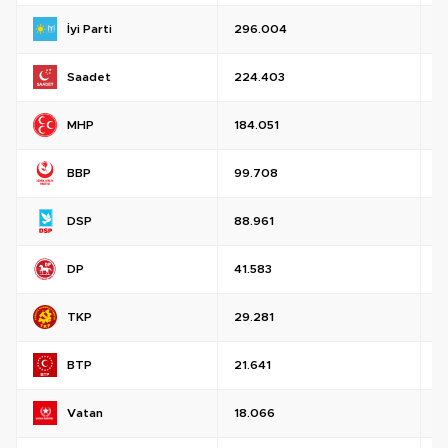
İyi Parti
296.004
%
Saadet
224.403
%
MHP
184.051
%
BBP
99.708
%
DSP
88.961
%
DP
41.583
%
TKP
29.281
%
BTP
21.641
%
Vatan
18.066
%