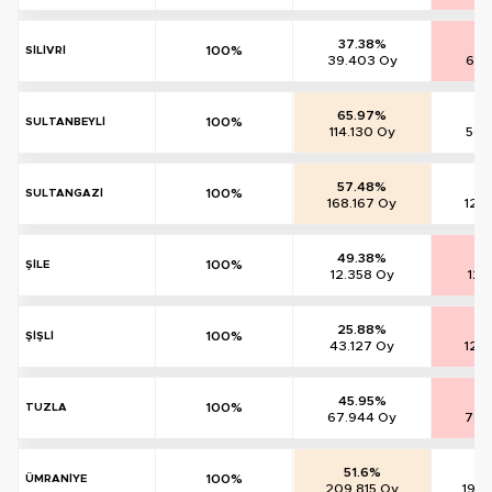
37.38%
61
100%
SİLİVRİ
39.403 Oy
65.
65.97%
32
100%
SULTANBEYLİ
114.130 Oy
56.
57.48%
41
100%
SULTANGAZİ
168.167 Oy
121
49.38%
49
100%
ŞİLE
12.358 Oy
12.
25.88%
73
100%
ŞİŞLİ
43.127 Oy
122
45.95%
5
100%
TUZLA
67.944 Oy
78.
51.6%
47
100%
ÜMRANİYE
209.815 Oy
193