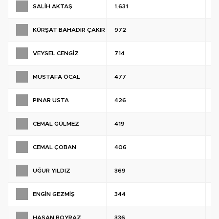
SALİH AKTAŞ
1.631
%
KÜRŞAT BAHADIR ÇAKIR
972
%
VEYSEL CENGİZ
714
%
MUSTAFA ÖCAL
477
%
PINAR USTA
426
%
CEMAL GÜLMEZ
419
%
CEMAL ÇOBAN
406
%
UĞUR YILDIZ
369
%
ENGİN GEZMİŞ
344
%
HASAN BOYRAZ
336
%