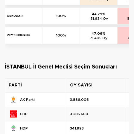
44.79%
54
100%
ÜSKÜDAR
151.634 Oy
183
47.06%
52
100%
ZEYTİNBURNU
71.405 Oy
79.
İSTANBUL İl Genel Meclisi Seçim Sonuçları
PARTİ
OY SAYISI
O
AK Parti
3.886.006
%
CHP
3.285.660
%
HDP
341.993
%