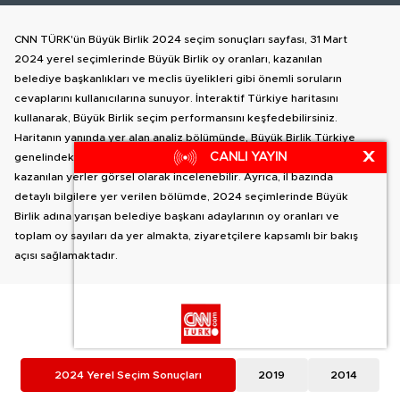
CNN TÜRK'ün Büyük Birlik 2024 seçim sonuçları sayfası, 31 Mart
2024 yerel seçimlerinde Büyük Birlik oy oranları, kazanılan
belediye başkanlıkları ve meclis üyelikleri gibi önemli soruların
cevaplarını kullanıcılarına sunuyor. İnteraktif Türkiye haritasını
kullanarak, Büyük Birlik seçim performansını keşfedebilirsiniz.
Haritanın yanında yer alan analiz bölümünde, Büyük Birlik Türkiye
X
CANLI YAYIN
genelindeki oy dağılımı, meclis üyelerine ilişkin sonuçlar ve
kazanılan yerler görsel olarak incelenebilir. Ayrıca, il bazında
detaylı bilgilere yer verilen bölümde, 2024 seçimlerinde Büyük
Birlik adına yarışan belediye başkanı adaylarının oy oranları ve
toplam oy sayıları da yer almakta, ziyaretçilere kapsamlı bir bakış
açısı sağlamaktadır.
Demirören Tv Holding A.Ş. - CNN ™ CNN Inc. A WarnerMedia Company. All Rights
Reserved.
2024 Yerel Seçim Sonuçları
2019
2014