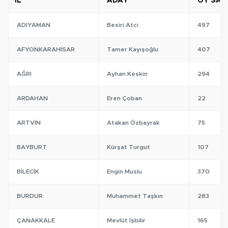
İL
ADAY
OY SAYI
ADIYAMAN
Besiri Atci
497
AFYONKARAHISAR
Tamer Kayışoğlu
407
AĞRI
Ayhan Keskin
294
ARDAHAN
Eren Çoban
22
ARTVIN
Atakan Özbayrak
75
BAYBURT
Kürşat Turgut
107
BILECIK
Engin Muslu
370
BURDUR
Muhammet Taşkın
283
ÇANAKKALE
Mevlüt İşbilir
165