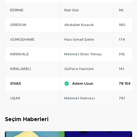
EDIRNE
Nail Gün
96
GIRESUN
Abdullah Kısacık
180
GÜMÜŞHANE
Hacı İsmail Şahin
174
KIRIKKALE
Mehmet Emin Yılmaz
316
KIRKLARELI
Gülfere Hastürk
141
SIVAS
Adem Uzun
78.154
UŞAK
Mehmet Kahveci
781
Seçim Haberleri