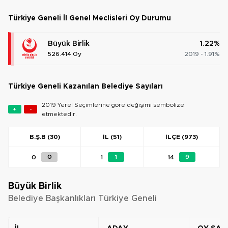
Türkiye Geneli İl Genel Meclisleri Oy Durumu
Büyük Birlik
1.22%
526.414 Oy
2019 - 1.91%
Türkiye Geneli Kazanılan Belediye Sayıları
2019 Yerel Seçimlerine göre değişimi sembolize
+
-
etmektedir.
B.Ş.B (30)
İL (51)
İLÇE (973)
0
0
1
1
14
9
Büyük Birlik
Belediye Başkanlıkları Türkiye Geneli