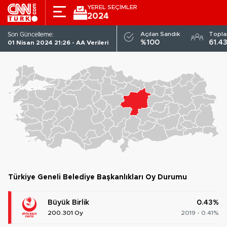
YEREL SEÇİMLER
2024
Büyük Birlik
Açılan Sandık
Topl
Son Güncelleme:
TÜRKIYE GENELI
ADAYLAR
PARTILER
%100
61.4
01 Nisan 2024 21:26 - AA Verileri
Türkiye Geneli Belediye Başkanlıkları Oy Durumu
Büyük Birlik
0.43%
200.301 Oy
2019 - 0.41%