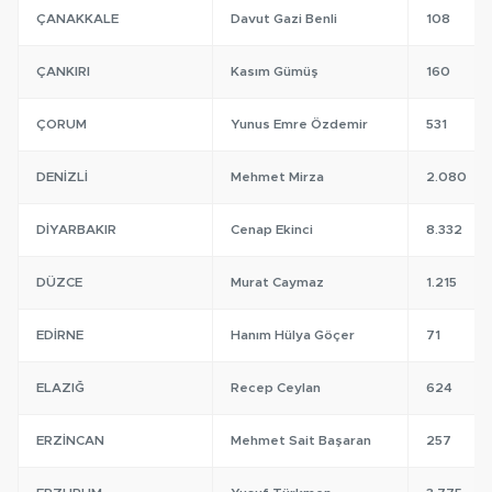
ÇANAKKALE
Davut Gazi Benli
108
ÇANKIRI
Kasım Gümüş
160
ÇORUM
Yunus Emre Özdemir
531
DENIZLI
Mehmet Mirza
2.080
DIYARBAKIR
Cenap Ekinci
8.332
DÜZCE
Murat Caymaz
1.215
EDIRNE
Hanım Hülya Göçer
71
ELAZIĞ
Recep Ceylan
624
ERZINCAN
Mehmet Sait Başaran
257