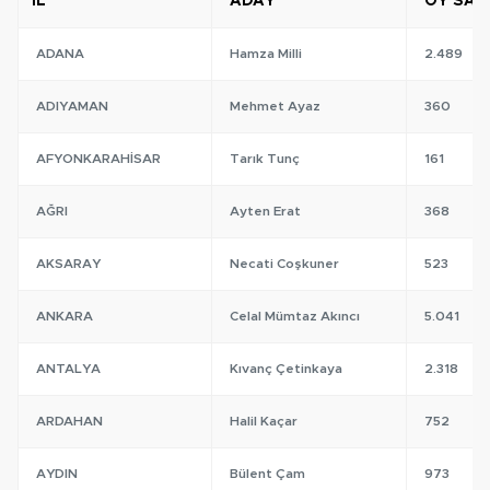
İL
ADAY
OY SAYI
ADANA
Hamza Milli
2.489
ADIYAMAN
Mehmet Ayaz
360
AFYONKARAHISAR
Tarık Tunç
161
AĞRI
Ayten Erat
368
AKSARAY
Necati Coşkuner
523
ANKARA
Celal Mümtaz Akıncı
5.041
ANTALYA
Kıvanç Çetinkaya
2.318
ARDAHAN
Halil Kaçar
752
AYDIN
Bülent Çam
973