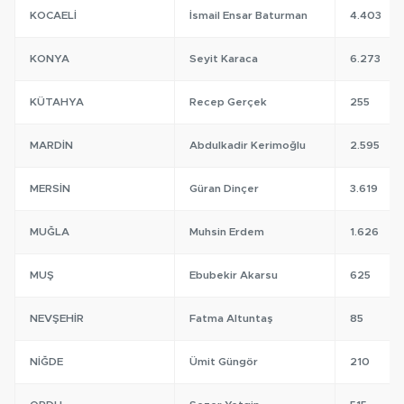
KOCAELI
İsmail Ensar Baturman
4.403
KONYA
Seyit Karaca
6.273
KÜTAHYA
Recep Gerçek
255
MARDIN
Abdulkadir Kerimoğlu
2.595
MERSIN
Güran Dinçer
3.619
MUĞLA
Muhsin Erdem
1.626
MUŞ
Ebubekir Akarsu
625
NEVŞEHIR
Fatma Altuntaş
85
NIĞDE
Ümit Güngör
210