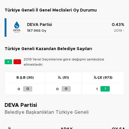
Türkiye Geneli İl Genel Meclisleri Oy Durumu
DEVA Partisi
0.43%
187.966 Oy
2019 -
Türkiye Geneli Kazanılan Belediye Sayıları
2019 Yerel Seçimlerine göre değişimi sembolize
+
-
etmektedir.
B.Ş.B (30)
İL (51)
İLÇE (973)
0
0
0
0
1
1
DEVA Partisi
Belediye Başkanlıkları Türkiye Geneli