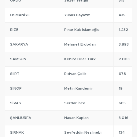
ORDU
Sezer Yetgin
515
OSMANIYE
Yunus Bayazit
435
RIZE
Pınar Kuk İslamoğlu
1.232
SAKARYA
Mehmet Erdoğan
3.893
SAMSUN
Kebire Birer Türk
2.003
SIIRT
Rıdvan Çelik
678
SINOP
Metin Kandemir
19
SIVAS
Serdar İnce
685
ŞANLIURFA
Hasan Kaplan
3.016
ŞIRNAK
Seyfeddin Neslinebi
134