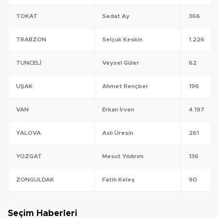
TOKAT
Sedat Ay
366
TRABZON
Selçuk Keskin
1.226
TUNCELI
Veysel Güler
62
UŞAK
Ahmet Rençber
196
VAN
Erkan İrven
4.197
YALOVA
Aslı Üresin
261
YOZGAT
Mesut Yıldırım
136
ZONGULDAK
Fatih Keleş
90
Seçim Haberleri