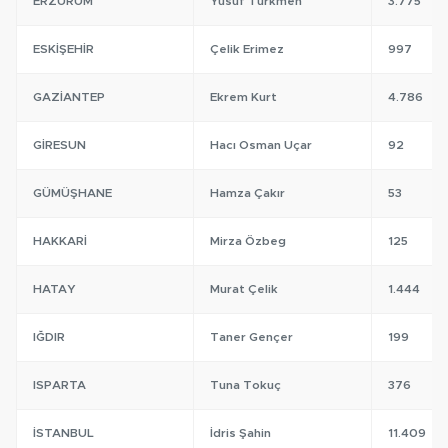
ERZURUM
Yusuf Türkmen
3.775
ESKIŞEHIR
Çelik Erimez
997
GAZIANTEP
Ekrem Kurt
4.786
GIRESUN
Hacı Osman Uçar
92
GÜMÜŞHANE
Hamza Çakır
53
HAKKARI
Mirza Özbeg
125
HATAY
Murat Çelik
1.444
IĞDIR
Taner Gençer
199
ISPARTA
Tuna Tokuç
376
İSTANBUL
İdris Şahin
11.409