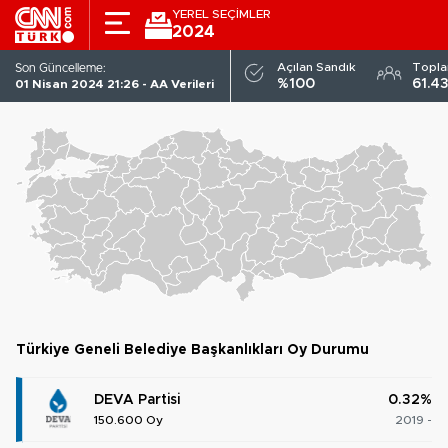
YEREL SEÇİMLER
2024
DEVA Partisi
Açılan Sandık
Topl
Son Güncelleme:
TÜRKIYE GENELI
ADAYLAR
PARTILER
%100
61.4
01 Nisan 2024 21:26 - AA Verileri
Türkiye Geneli Belediye Başkanlıkları Oy Durumu
DEVA Partisi
0.32%
150.600 Oy
2019 -