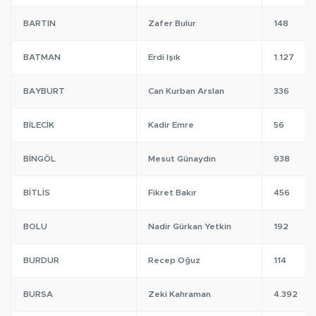
BARTIN
Zafer Bulur
148
BATMAN
Erdi Işık
1.127
BAYBURT
Can Kurban Arslan
336
BILECIK
Kadir Emre
56
BINGÖL
Mesut Günaydın
938
BITLIS
Fikret Bakır
456
BOLU
Nadir Gürkan Yetkin
192
BURDUR
Recep Oğuz
114
BURSA
Zeki Kahraman
4.392