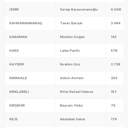
İZMIR
Serap Karaosmanoğlu
6.068
KAHRAMANMARAŞ
Taner Barışık
3.484
KARAMAN
Müslüm Doğan
143
KARS
Lalan Parıltı
578
KAYSERI
İbrahim Göz
3.738
KIRIKKALE
Adem Atmani
263
KIRKLARELI
Rıfat Rafael Haleva
157
KIRŞEHIR
Bayram Yıldız
79
KILIS
Abdullah Sakar
179