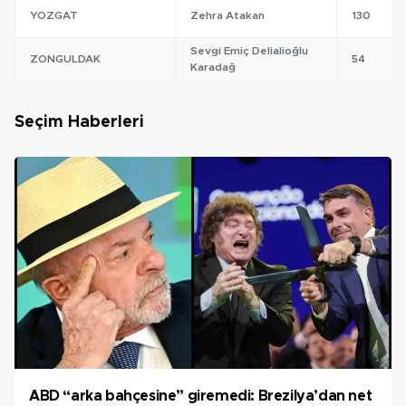
YOZGAT
Zehra Atakan
130
Sevgi Emiç Delialioğlu
ZONGULDAK
54
Karadağ
Seçim Haberleri
ABD “arka bahçesine” giremedi: Brezilya’dan net