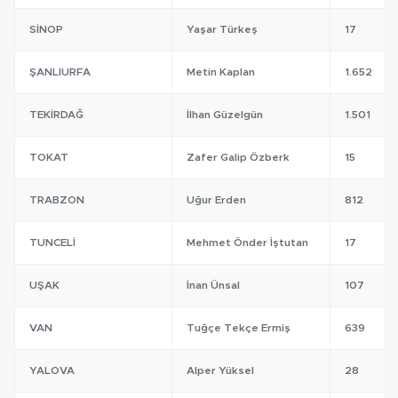
SINOP
Yaşar Türkeş
17
ŞANLIURFA
Metin Kaplan
1.652
TEKIRDAĞ
İlhan Güzelgün
1.501
TOKAT
Zafer Galip Özberk
15
TRABZON
Uğur Erden
812
TUNCELI
Mehmet Önder İştutan
17
UŞAK
İnan Ünsal
107
VAN
Tuğçe Tekçe Ermiş
639
YALOVA
Alper Yüksel
28