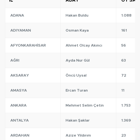
İL
ADAY
OY SAYI
ADANA
Hakan Buldu
1.088
ADIYAMAN
Osman Kaya
161
AFYONKARAHISAR
Ahmet Olcay Akıncı
56
AĞRI
Ayda Nur Gül
63
AKSARAY
Öncü Uysal
72
AMASYA
Ercan Turan
11
ANKARA
Mehmet Selim Çetin
1.753
ANTALYA
Hakan Şaklar
1.369
ARDAHAN
Azize Yildırım
23