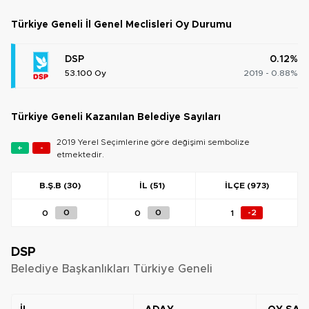
Türkiye Geneli İl Genel Meclisleri Oy Durumu
DSP
0.12%
53.100 Oy
2019 - 0.88%
Türkiye Geneli Kazanılan Belediye Sayıları
2019 Yerel Seçimlerine göre değişimi sembolize
+
-
etmektedir.
B.Ş.B (30)
İL (51)
İLÇE (973)
0
0
0
0
1
-2
DSP
Belediye Başkanlıkları Türkiye Geneli