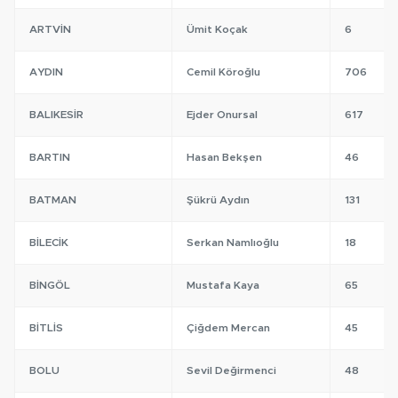
ARTVIN
Ümit Koçak
6
AYDIN
Cemil Köroğlu
706
BALIKESIR
Ejder Onursal
617
BARTIN
Hasan Bekşen
46
BATMAN
Şükrü Aydın
131
BILECIK
Serkan Namlıoğlu
18
BINGÖL
Mustafa Kaya
65
BITLIS
Çiğdem Mercan
45
BOLU
Sevil Değirmenci
48