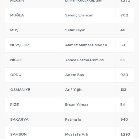
MERSIN
Emrah Küçükkapdan
1.232
MUĞLA
Sevinç Erencan
702
MUŞ
Selim Bıyık
46
NEVŞEHIR
Ahmet Mümtaz Maden
63
NIĞDE
Yonca Fatma Demirci
53
ORDU
Adem Baş
920
OSMANIYE
Arif Yiğit
133
RIZE
Ersan Yılmaz
54
SAKARYA
Fatma İp
940
SAMSUN
Mustafa Arlı
1.293