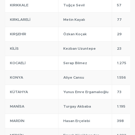
KIRIKKALE
Tuğçe Sevil
57
KIRKLARELI
Metin Kayalı
77
KIRŞEHIR
Özkan Koçak
29
KILIS
Kezban Uzuntepe
23
KOCAELI
Serap Bilmez
1.275
KONYA
Aliye Cansu
1.556
KÜTAHYA
Yunus Emre Ergamalıoğlu
73
MANISA
Turgay Akbaba
1.195
MARDIN
Hasan Erçelebi
398