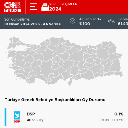
YEREL SEÇİMLER
2024
DSP
Açılan Sandık
Topl
Son Güncelleme:
TÜRKIYE GENELI
ADAYLAR
PARTILER
%100
61.4
01 Nisan 2024 21:26 - AA Verileri
Türkiye Geneli Belediye Başkanlıkları Oy Durumu
DSP
0.1%
48.516 Oy
2019 - 0.97%