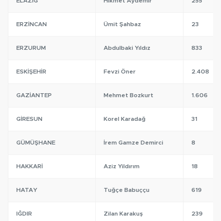
ELAZIĞ
Hikmet Aydemir
255
ERZINCAN
Ümit Şahbaz
23
ERZURUM
Abdulbaki Yıldız
833
ESKIŞEHIR
Fevzi Öner
2.408
GAZIANTEP
Mehmet Bozkurt
1.606
GIRESUN
Korel Karadağ
31
GÜMÜŞHANE
İrem Gamze Demirci
8
HAKKARI
Aziz Yildırım
18
HATAY
Tuğçe Babuççu
619
IĞDIR
Zilan Karakuş
239