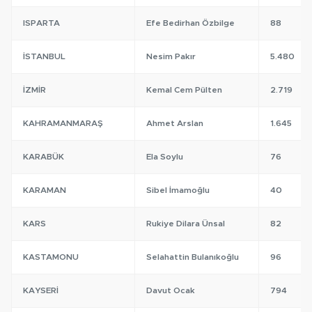
ISPARTA
Efe Bedirhan Özbilge
88
İSTANBUL
Nesim Pakır
5.480
İZMIR
Kemal Cem Pülten
2.719
KAHRAMANMARAŞ
Ahmet Arslan
1.645
KARABÜK
Ela Soylu
76
KARAMAN
Sibel İmamoğlu
40
KARS
Rukiye Dilara Ünsal
82
KASTAMONU
Selahattin Bulanıkoğlu
96
KAYSERI
Davut Ocak
794