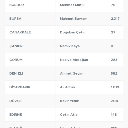
BURDUR
Mehmet Mutlu
76
BURSA
Mahmut Bayram
2.317
ÇANAKKALE
Doğukan Çetin
27
ÇANKIRI
Namık Kaya
8
ÇORUM
Naciye Akdoğan
283
DENIZLI
Ahmet Geçim
582
DIYARBAKIR
Ali Artun
1.819
DÜZCE
Bekir Yıldız
208
EDIRNE
Çetin Atla
148