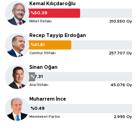
Kemal Kılıçdaroğlu
%50.39
%50.39
Millet İttifakı
310.550 Oy
Recep Tayyip Erdoğan
%41.81
%41.81
Cumhur İttifakı
257.707 Oy
Sinan Oğan
%7.31
%7.31
Ata İttifakı
45.076 Oy
Muharrem İnce
%0.49
%0.49
Memleket Partisi
2.995 Oy