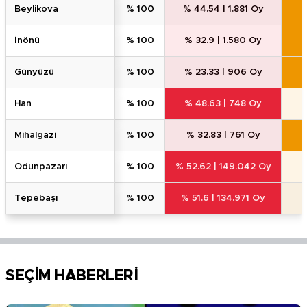
beyli̇kova
% 100
% 44.54
|
1.881 Oy
i̇nönü
% 100
% 32.9
|
1.580 Oy
günyüzü
% 100
% 23.33
|
906 Oy
han
% 100
% 48.63
|
748 Oy
mi̇halgazi̇
% 100
% 32.83
|
761 Oy
odunpazari
% 100
% 52.62
|
149.042 Oy
tepebaşi
% 100
% 51.6
|
134.971 Oy
SEÇİM HABERLERİ