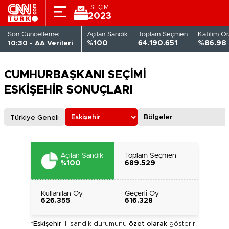
SEÇİM
2023
Son Güncelleme:
Açılan Sandık
Toplam Seçmen
Katılım Or
10:30 - AA Verileri
%100
64.190.651
%86.98
CUMHURBAŞKANI SEÇİMİ
ESKİŞEHİR SONUÇLARI
Türkiye Geneli
Açılan Sandık
Toplam Seçmen
%100
689.529
Kullanılan Oy
Geçerli Oy
626.355
616.328
*
Eskişehir
ili sandık durumunu
özet olarak
gösterir.