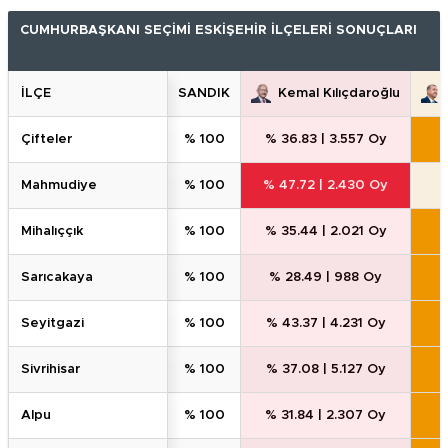
CUMHURBAŞKANI SEÇİMİ ESKİŞEHİR İLÇELERİ SONUÇLARI
İLÇE
SANDIK
Kemal Kılıçdaroğlu
çi̇fteler
% 100
% 36.83
|
3.557 Oy
mahmudi̇ye
% 100
% 47.72
|
2.430 Oy
mi̇haliççik
% 100
% 35.44
|
2.021 Oy
saricakaya
% 100
% 28.49
|
988 Oy
seyi̇tgazi̇
% 100
% 43.37
|
4.231 Oy
si̇vri̇hi̇sar
% 100
% 37.08
|
5.127 Oy
alpu
% 100
% 31.84
|
2.307 Oy