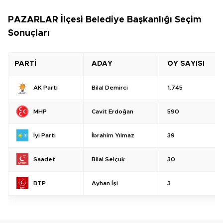
PAZARLAR İlçesi Belediye Başkanlığı Seçim
Sonuçları
PARTİ
ADAY
OY SAYISI
Bilal Demirci
1.745
AK Parti
Cavit Erdoğan
590
MHP
İbrahim Yılmaz
39
İyi Parti
Bilal Selçuk
30
Saadet
Ayhan İşi
3
BTP