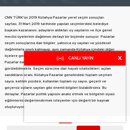
CNN TÜRK'ün 2019 Kütahya Pazarlar yerel seçim sonuçları
sayfası, 31 Mart 2019 tarihinde yapılan seçimlerdeki belediye
başkanı kazananını, adayların aldıkları oy sayılarını ve ilçe genel
meclisi üyelerinin dağılımını detaylı bir biçimde sunuyor. Pazarlar
seçim sonuçlarına dair bilgiler, yalnızca oy sayıları ve yüzdesel
dağılımlarla sınırlı kalmayıp, aynı zamanda Kütahya içindeki diğer
ilçelere geçiş yapma olanağı da sağlıyor. İlçe haritası yanında,
X
CANLI YAYIN
Pazarlar belediye başkan adaylarının oy dağılımları detaylı olarak
görülebilmekte. Seçim sürecine dair hayati istatistikleri; açılan
sandıkların oranı, Kütahya Pazarlar genelindeki toplam seçmen
sayısı, katılım yüzdesi, kullanılan toplam oy sayısı, geçerli ve
geçersiz oyların sayıları gibi önemli bilgileri bulabilirsiniz. Bu
detaylar, Pazarlar politik yapısını analiz etmek ve bölgenin siyasi
eğilimlerini değerlendirmek isteyenler için değerli bir kaynak
oluşturuyor.