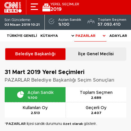
YEREL SEÇİMLER
2019
Açılan Sandık
Toplam Seçmen
Son Güncelleme:
%100
57.093.410
03 Nisan 2019 10:21
TÜRKIYE GENELI
ADAYLAR
Belediye Başkanlığı
İlçe Genel Meclisi
31 Mart 2019
Yerel Seçimleri
PAZARLAR Belediye Başkanlığı Seçim Sonuçları
Açılan Sandık
Toplam Seçmen
%100
2.689
Kullanılan Oy
Geçerli Oy
2.513
2.407
*
PAZARLAR
ilçesi sandık durumunu
özet olarak
gösterir.