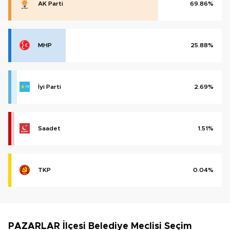
AK Parti
69.86%
MHP
25.88%
İyi Parti
2.69%
Saadet
1.51%
TKP
0.04%
PAZARLAR İlçesi Belediye Meclisi Seçim