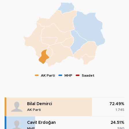
AK Parti
MHP
Saadet
Bilal Demirci
72.49%
AK Parti
1.745
Cavit Erdoğan
24.51%
MHP
590