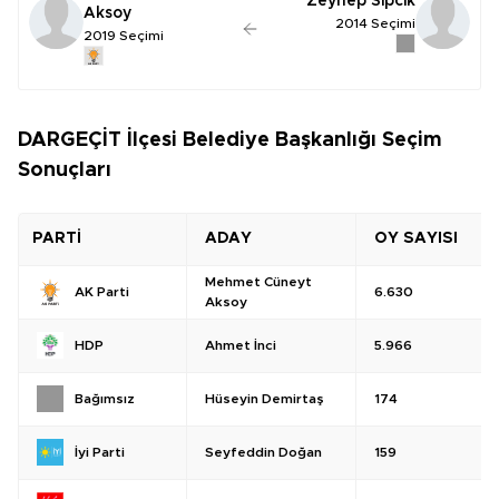
Zeynep Sipcik
Aksoy
2014 Seçimi
2019 Seçimi
DARGEÇİT İlçesi Belediye Başkanlığı Seçim
Sonuçları
PARTİ
ADAY
OY SAYISI
Mehmet Cüneyt
6.630
AK Parti
Aksoy
Ahmet İnci
5.966
HDP
Hüseyin Demirtaş
174
Bağımsız
Seyfeddin Doğan
159
İyi Parti