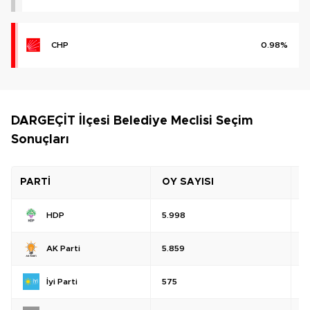
CHP
0.98%
DARGEÇİT İlçesi Belediye Meclisi Seçim
Sonuçları
PARTİ
OY SAYISI
O
HDP
5.998
%
AK Parti
5.859
%
İyi Parti
575
%