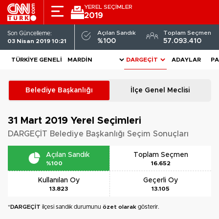
YEREL SEÇİMLER
2019
Açılan Sandık
Toplam Seçmen
Son Güncelleme:
%100
57.093.410
03 Nisan 2019 10:21
TÜRKIYE GENELI
ADAYLAR
PA
Belediye Başkanlığı
İlçe Genel Meclisi
31 Mart 2019
Yerel Seçimleri
DARGEÇİT Belediye Başkanlığı Seçim Sonuçları
Açılan Sandık
Toplam Seçmen
%100
16.652
Kullanılan Oy
Geçerli Oy
13.823
13.105
*
DARGEÇİT
ilçesi sandık durumunu
özet olarak
gösterir.