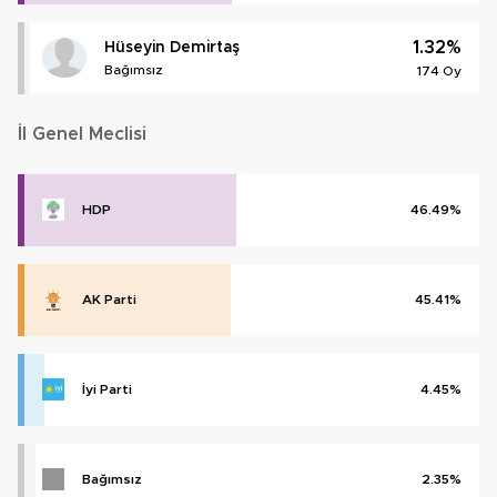
1.32%
Hüseyin Demirtaş
Bağımsız
174 Oy
İl Genel Meclisi
HDP
46.49%
AK Parti
45.41%
İyi Parti
4.45%
Bağımsız
2.35%