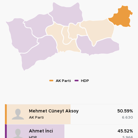
AK Parti
HDP
Mehmet Cüneyt Aksoy
50.59%
AK Parti
6.630
Ahmet İnci
45.52%
HDP
5.966