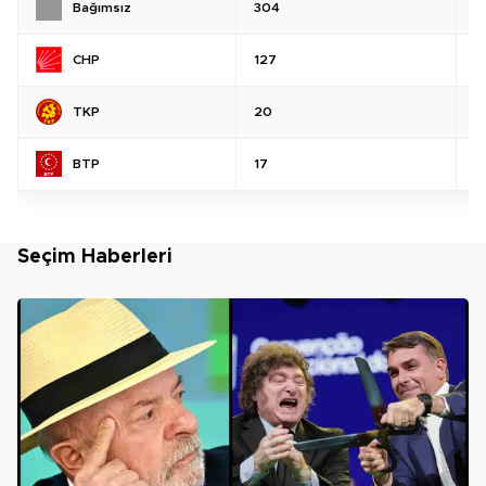
Bağımsız
304
%
CHP
127
%
TKP
20
%
BTP
17
%
Seçim Haberleri