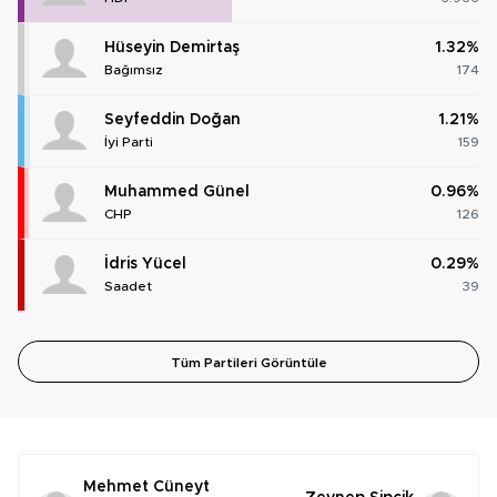
Hüseyin Demirtaş
1.32%
Bağımsız
174
Seyfeddin Doğan
1.21%
İyi Parti
159
Muhammed Günel
0.96%
CHP
126
İdris Yücel
0.29%
Saadet
39
Tüm Partileri Görüntüle
Mehmet Cüneyt