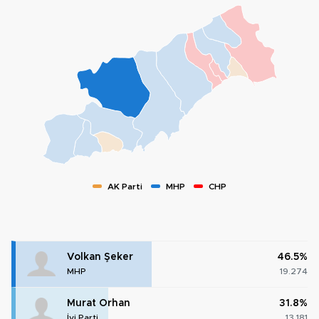
AK Parti
MHP
CHP
Volkan Şeker
46.5%
MHP
19.274
Murat Orhan
31.8%
İyi Parti
13.181