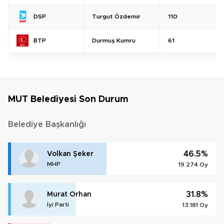
Turgut Özdemir
110
DSP
Durmuş Kumru
61
BTP
MUT Belediyesi Son Durum
Belediye Başkanlığı
46.5%
Volkan Şeker
MHP
19.274 Oy
31.8%
Murat Orhan
İyi Parti
13.181 Oy