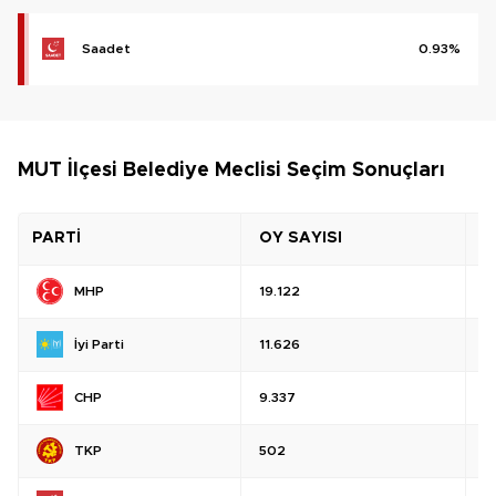
Saadet
0.93%
MUT İlçesi Belediye Meclisi Seçim Sonuçları
PARTİ
OY SAYISI
O
MHP
19.122
%
İyi Parti
11.626
%
CHP
9.337
%
TKP
502
%