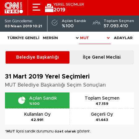
YEREL SEÇİMLER
2019
Açılan Sandık
Toplam Seçmen
Son Güncelleme:
%100
57.093.410
03 Nisan 2019 10:21
TÜRKIYE GENELI
ADAYLAR
Belediye Başkanlığı
İlçe Genel Meclisi
31 Mart 2019
Yerel Seçimleri
MUT Belediye Başkanlığı Seçim Sonuçları
Açılan Sandık
Toplam Seçmen
%100
47.159
Kullanılan Oy
Geçerli Oy
42.991
41.443
*
MUT
ilçesi sandık durumunu
özet olarak
gösterir.