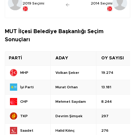
2019 Seçimi
2014 Seçimi
MUT İlçesi Belediye Başkanlığı Seçim
Sonuçları
PARTİ
ADAY
OY SAYISI
Volkan Şeker
19.274
MHP
Murat Orhan
13.181
İyi Parti
Mehmet Saydam
8.244
CHP
Devrim Şimşek
297
TKP
Halid Kılınç
276
Saadet