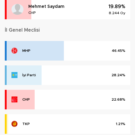
19.89%
Mehmet Saydam
CHP
8.244 Oy
İl Genel Meclisi
MHP
46.45%
İyi Parti
28.24%
CHP
22.68%
TKP
1.21%