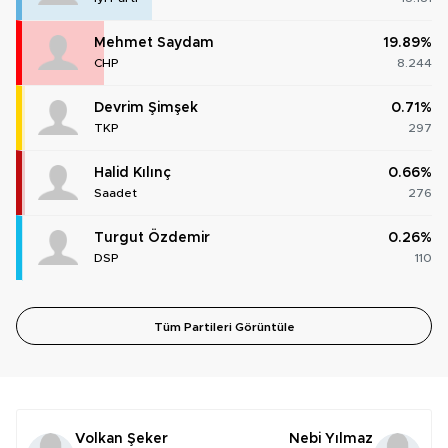
Mehmet Saydam
19.89%
CHP
8.244
Devrim Şimşek
0.71%
TKP
297
Halid Kılınç
0.66%
Saadet
276
Turgut Özdemir
0.26%
DSP
110
Tüm Partileri Görüntüle
Volkan Şeker
Nebi Yılmaz