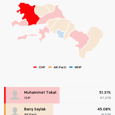
CHP
AK Parti
MHP
Muhammet Tokat
51.31%
CHP
47.278
Barış Saylak
45.08%
AK Parti
41.538