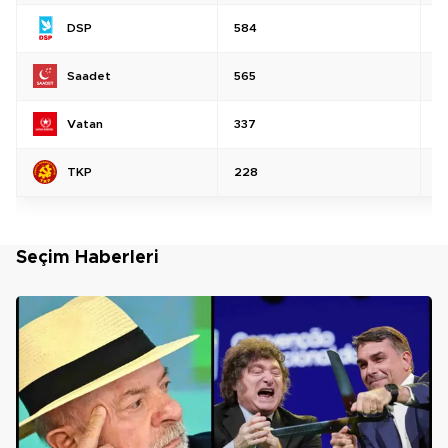
DSP
584
%
Saadet
565
%
Vatan
337
%
TKP
228
%
Seçim Haberleri