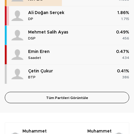
Ali Doğan Serçek
1.86%
DP
1.715
Mehmet Salih Ayas
0.49%
DSP
456
Emin Eren
0.47%
Saadet
434
Çetin Çukur
0.41%
BTP
386
Tüm Partileri Görüntüle
Muhammet
Muhammet