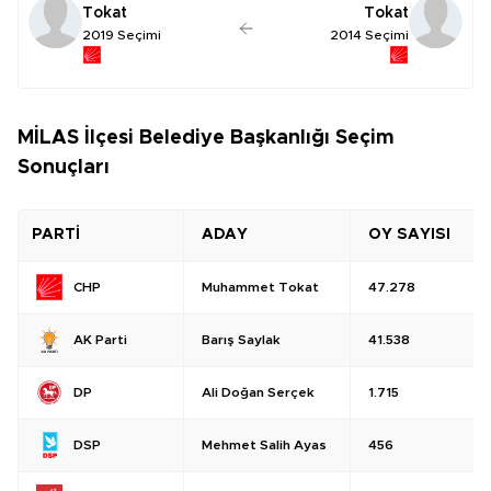
Tokat
Tokat
2019 Seçimi
2014 Seçimi
MİLAS İlçesi Belediye Başkanlığı Seçim
Sonuçları
PARTİ
ADAY
OY SAYISI
Muhammet Tokat
47.278
CHP
Barış Saylak
41.538
AK Parti
Ali Doğan Serçek
1.715
DP
Mehmet Salih Ayas
456
DSP