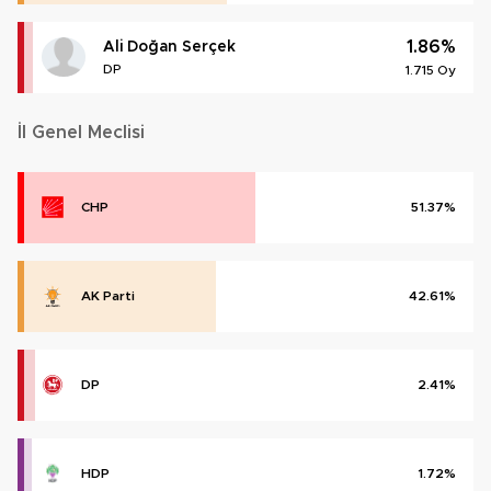
1.86%
Ali Doğan Serçek
DP
1.715 Oy
İl Genel Meclisi
CHP
51.37%
AK Parti
42.61%
DP
2.41%
HDP
1.72%