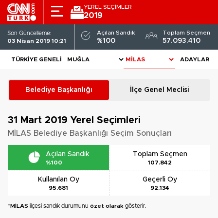
YEREL SEÇİMLER
2019
Açılan Sandık
Toplam Seçmen
Son Güncelleme:
%100
57.093.410
03 Nisan 2019 10:21
TÜRKIYE GENELI
ADAYLAR
Belediye Başkanlığı
İlçe Genel Meclisi
31 Mart 2019
Yerel Seçimleri
MİLAS Belediye Başkanlığı Seçim Sonuçları
Açılan Sandık
Toplam Seçmen
%100
107.842
Kullanılan Oy
Geçerli Oy
95.681
92.134
*
MİLAS
ilçesi sandık durumunu
özet olarak
gösterir.