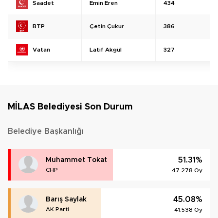
Emin Eren
434
Saadet
Çetin Çukur
386
BTP
Latif Akgül
327
Vatan
MİLAS Belediyesi Son Durum
Belediye Başkanlığı
51.31%
Muhammet Tokat
CHP
47.278 Oy
45.08%
Barış Saylak
AK Parti
41.538 Oy