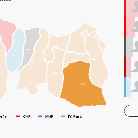
RT
OF
SÜR
ARS
YOM
HAY
DER
ARA
KÖP
ÇAY
Refah
CHP
MHP
İYİ Parti