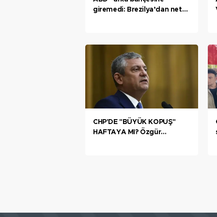
giremedi: Brezilya’dan net
bir RET!
CHP'DE "BÜYÜK KOPUŞ"
HAFTAYA MI? Özgür
Özel'den yeni parti
açıklaması