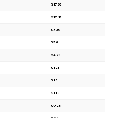
%17.63
%12.81
%8.39
%5.8
%4.79
%1.23
%1.2
%1.13
%0.28