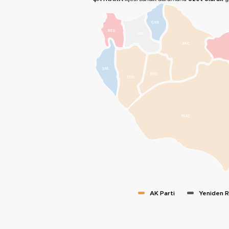
ÇAR
BEŞ
VAK
AKÇ
O
ŞAL
DÜZ
TON
MAÇ
AK Parti
Yeniden 