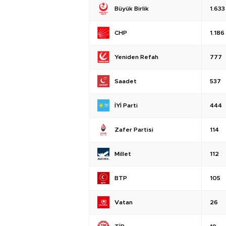
Büyük Birlik
1.633
CHP
1.186
Yeniden Refah
777
Saadet
537
İYİ Parti
444
Zafer Partisi
114
Millet
112
BTP
105
Vatan
26