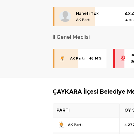
43.
Hanefi Tok
AK Parti
4.06
İl Genel Meclisi
B
AK Parti
46.14%
Bi
ÇAYKARA İlçesi Belediye Me
PARTİ
OY 
AK Parti
4.27