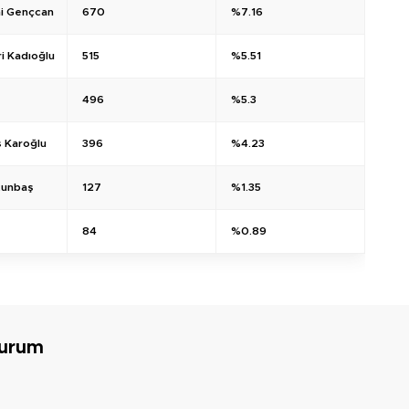
i Gençcan
670
%7.16
i Kadıoğlu
515
%5.51
496
%5.3
ş Karoğlu
396
%4.23
tunbaş
127
%1.35
84
%0.89
Durum