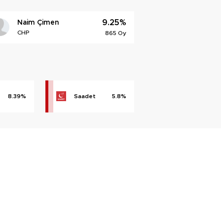
9.25%
Naim Çimen
CHP
865 Oy
8.39%
Saadet
5.8%