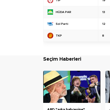
TİP
19
HÜDA PAR
13
Sol Parti
12
TKP
8
Seçim Haberleri
ABD “arka bahçesine”