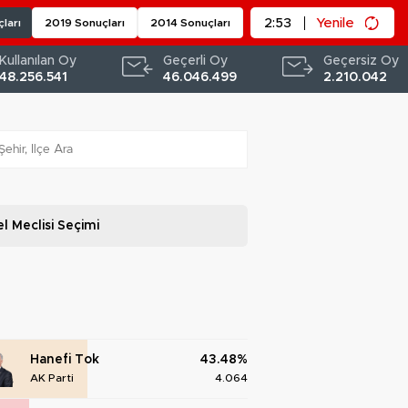
2:52
Yenile
ları
2019 Sonuçları
2014 Sonuçları
Kullanılan Oy
Geçerli Oy
Geçersiz Oy
48.256.541
46.046.499
2.210.042
l Meclisi
Seçimi
Hanefi Tok
43.48%
AK Parti
4.064