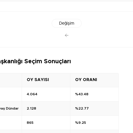
Değişim
şkanlığı Seçim Sonuçları
OY SAYISI
OY ORANI
4.064
%43.48
aş Dündar
2.128
%22.77
865
%9.25