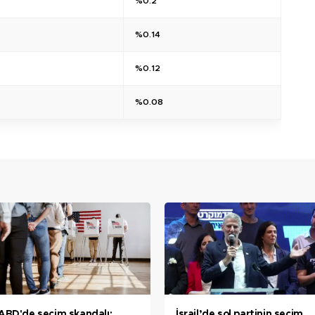
%0.2
%0.14
%0.12
%0.08
ABD'de seçim skandalı:
İsrail’de sol partinin seçim