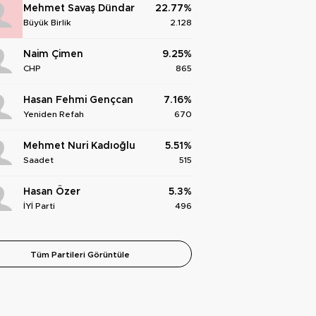
Mehmet Savaş Dündar
22.77%
Büyük Birlik
2.128
Naim Çimen
9.25%
CHP
865
Hasan Fehmi Gençcan
7.16%
Yeniden Refah
670
Mehmet Nuri Kadıoğlu
5.51%
Saadet
515
Hasan Özer
5.3%
İYİ Parti
496
Tüm Partileri Görüntüle