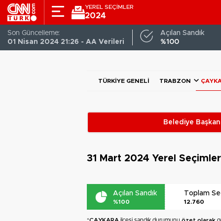
YEREL SEÇİMLER
2024
Son Güncelleme:
Açılan Sandık
01 Nisan 2024 21:26 - AA Verileri
%100
TÜRKIYE GENELI
TRABZON
ÇAYK
Belediye Başkanl
31 Mart 2024
Yerel Seçimle
Açılan Sandık
Toplam S
%100
12.760
*
ÇAYKARA
ilçesi sandık durumunu
özet olarak
gö