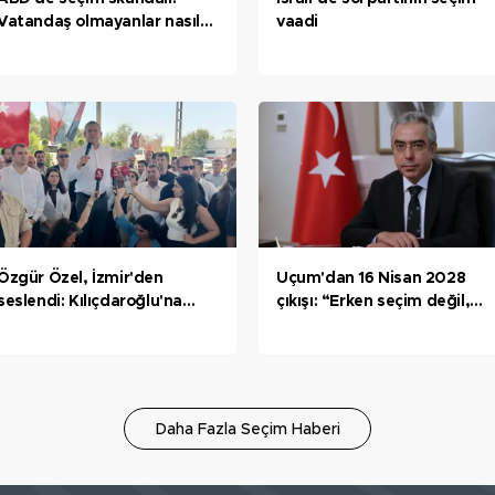
Vatandaş olmayanlar nasıl
vaadi
oy kullandı?
Özgür Özel, İzmir'den
Uçum'dan 16 Nisan 2028
seslendi: Kılıçdaroğlu'na
çıkışı: “Erken seçim değil,
Tatar Ramazan'lı mesaj
öne alınmış seçim”
Daha Fazla Seçim Haberi