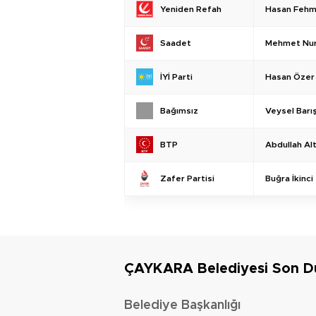
Hasan Fehm
Yeniden Refah
Mehmet Nur
Saadet
Hasan Özer
İYİ Parti
Veysel Barı
Bağımsız
Abdullah Al
BTP
Buğra İkinci
Zafer Partisi
ÇAYKARA Belediyesi Son 
Belediye Başkanlığı