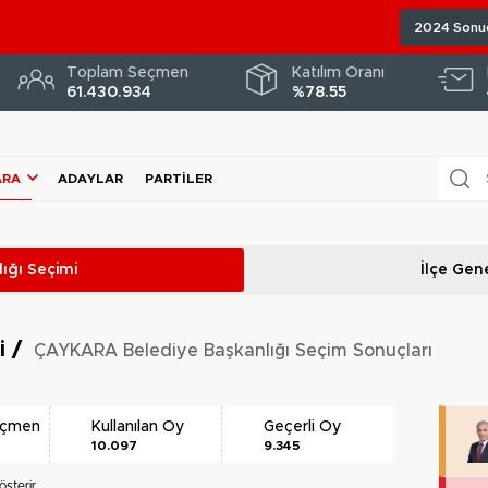
2024 Sonuç
Toplam Seçmen
Katılım Oranı
61.430.934
%78.55
ARA
ADAYLAR
PARTILER
ığı
Seçimi
İlçe Gene
ri
/
ÇAYKARA Belediye Başkanlığı Seçim Sonuçları
eçmen
Kullanılan Oy
Geçerli Oy
10.097
9.345
sterir.