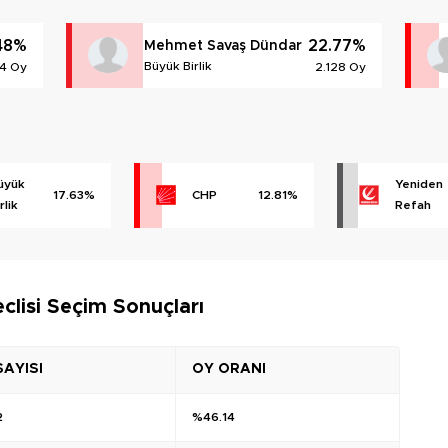
48%
22.77%
Mehmet Savaş Dündar
Büyük Birlik
4 Oy
2.128 Oy
üyük
Yeniden
17.63%
CHP
12.81%
rlik
Refah
clisi Seçim Sonuçları
SAYISI
OY ORANI
2
%46.14