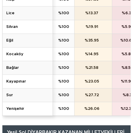
li̇ce
%100
%13.37
%6.31
si̇lvan
%100
%19.91
%5.9
eği̇l
%100
%35.95
%10.6
kocaköy
%100
%14.95
%5.8
bağlar
%100
%21.58
%8.58
kayapinar
%100
%23.05
%11.9
sur
%100
%27.72
%8.3
yeni̇şehi̇r
%100
%26.06
%12.3
Yeşil Sol DİYARBAKIR KAZANAN MİLLETVEKİLLERİ