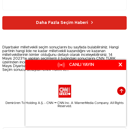
Daha Fazla Seçim Haberi
Diyarbakır milletvekili seçim sonuçlarını bu sayfada bulabilirsiniz. Hangi
partinin hangi ilde ne kadar milletvekili kazandığını ve kazanan
milletvekillerinin kimler olduğunu detaylı olarak inceleyebilirsiniz. 14
Mayıs 2023'te yapılan seçimlerin il bazındaki sonuçlarını CNN TÜRK
üzerinden inceleyin. Diyarbakır Milletvekili Seçim Sonuçları 2023 - 14
X
CANLI YAYIN
Mayıs Diyarbakır Milletvekili Seçimi Oy Oranları... İl il, bölge bölge
Seçim sonucu detayları CNN TÜRK'te...
Demirören Tv Holding A.Ş. - CNN ™ CNN Inc. A WarnerMedia Company. All Rights
Reserved.