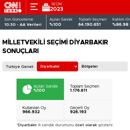
SEÇİM
2023
Son Güncelleme:
Açılan Sandık
Toplam Seçmen
Katılım Or
10:30 - AA Verileri
%100
64.190.651
%86.98
MİLLETVEKİLİ SEÇİMİ DİYARBAKIR
SONUÇLARI
Türkiye Geneli
Açılan Sandık
Toplam Seçmen
%100
1.176.611
Kullanılan Oy
Geçerli Oy
966.932
926.193
*
Diyarbakır
ili sandık durumunu
özet olarak
gösterir.