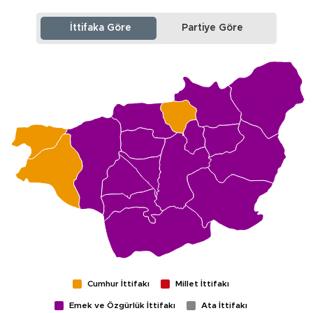
İttifaka Göre
Partiye Göre
Cumhur İttifakı
Millet İttifakı
Emek ve Özgürlük İttifakı
Ata İttifakı