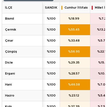
İLÇE
SANDIK
Cumhur İttifakı
Millet İt
bi̇smi̇l
%100
%18.99
%7.2
çermi̇k
%100
%55.45
%13.2
çinar
%100
%33.48
%5.72
çüngüş
%100
%56.95
%22.1
di̇cle
%100
%29.35
%15.3
ergani̇
%100
%28.57
%10.8
hani̇
%100
%46.58
%7.0
hazro
%100
%23.12
%5.4
kulp
%100
%37.39
%7.5