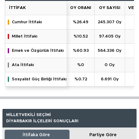
İTTIFAK
OY ORANI
OY SAYISI
VEKI
Cumhur İttifakı
%26.49
245.307 Oy
Millet İttifakı
%10.52
97.405 Oy
Emek ve Özgürlük İttifakı
%60.93
564.336 Oy
Ata İttifakı
%0
0 Oy
Sosyalist Güç Birliği İttifakı
%0.72
6.691 Oy
MİLLETVEKİLİ SEÇİMİ
DİYARBAKIR İLÇELERİ SONUÇLARI
İttifaka Göre
Partiye Göre