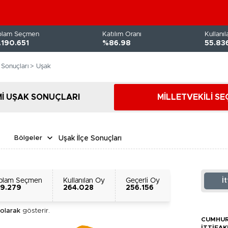
plam Seçmen
Katılım Oranı
Kullanı
.190.651
%86.98
55.83
i Sonuçları
> Uşak
İ UŞAK SONUÇLARI
MİLLETVEKİLİ SE
Uşak İlçe Sonuçları
Bölgeler
plam Seçmen
Kullanılan Oy
Geçerli Oy
İ
9.279
264.028
256.156
olarak
gösterir.
CUMHU
İTTIFAK