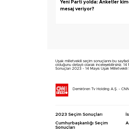
Yeni Parti yolda: Anketler ki
mesaj veriyor?
Uşak milletvekili seçim sonuçlarını bu sayfada
olduğunu detaylı olarak inceleyebilirsiniz. 1
Sonuçları 2023 - 14 Mayıs Uşak Milletvekili 
Demirören Tv Holding A.Ş. - CN
2023 Seçim Sonuçları
İ
Cumhurbaşkanlığı Seçim
A
Sonuçları