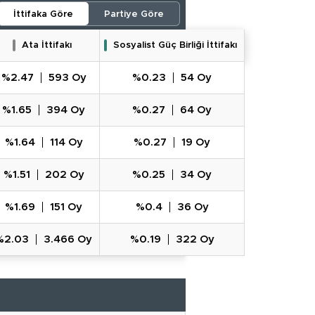
İttifaka Göre
Partiye Göre
Ata İttifakı
Sosyalist Güç Birliği İttifakı
%2.47
593 Oy
%0.23
54 Oy
%1.65
394 Oy
%0.27
64 Oy
%1.64
114 Oy
%0.27
19 Oy
%1.51
202 Oy
%0.25
34 Oy
%1.69
151 Oy
%0.4
36 Oy
%2.03
3.466 Oy
%0.19
322 Oy