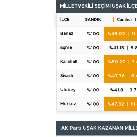
MİLLETVEKİLİ SEÇİMİ
UŞAK İLÇ
İLÇE
SANDIK
Cumhur İtt
banaz
%100
%49.02
11
eşme
%100
%41.13
9.
karahalli
%100
%50.27
3.
si̇vasli
%100
%47.76
6.
ulubey
%100
%41.8
3.
merkez
%100
%47.82
81
AK Parti UŞAK KAZANAN MİLL