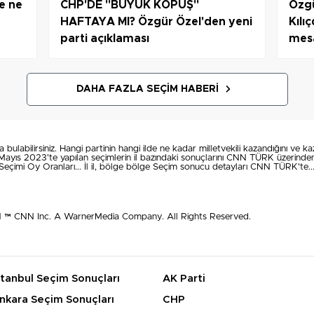
me ne
CHP'DE "BÜYÜK KOPUŞ"
Özgü
HAFTAYA MI? Özgür Özel'den yeni
Kılı
parti açıklaması
mes
DAHA FAZLA SEÇIM HABERI
 bulabilirsiniz. Hangi partinin hangi ilde ne kadar milletvekili kazandığını ve ka
4 Mayıs 2023'te yapılan seçimlerin il bazındaki sonuçlarını CNN TÜRK üzerinden 
Seçimi Oy Oranları... İl il, bölge bölge Seçim sonucu detayları CNN TÜRK'te..
N ™ CNN Inc. A WarnerMedia Company. All Rights Reserved.
stanbul Seçim Sonuçları
AK Parti
nkara Seçim Sonuçları
CHP