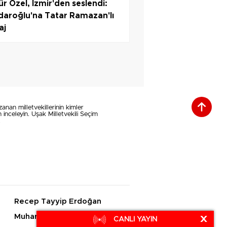
r Özel, İzmir'den seslendi:
çdaroğlu'na Tatar Ramazan'lı
aj
zanan milletvekillerinin kimler
inceleyin. Uşak Milletvekili Seçim
.
Recep Tayyip Erdoğan
Muharrem İnce
X
CANLI YAYIN