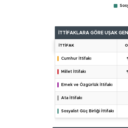
Sosy
İTTİFAKLARA GÖRE UŞAK GE
İTTIFAK
O
Cumhur İttifakı
Millet İttifakı
Emek ve Özgürlük İttifakı
Ata İttifakı
Sosyalist Güç Birliği İttifakı