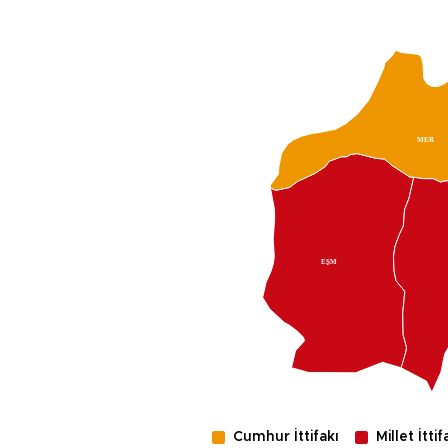
MER
EŞM
Cumhur İttifakı
Millet İttif