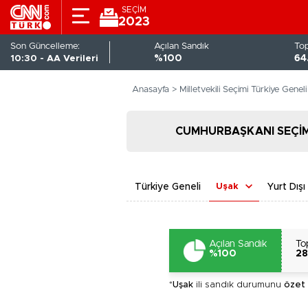
SEÇİM
2023
Son Güncelleme:
Açılan Sandık
To
10:30 - AA Verileri
%100
64
Anasayfa >
Milletvekili Seçimi Türkiye Genel
CUMHURBAŞKANI SEÇİM
Türkiye Geneli
Uşak
Yurt Dışı
Açılan Sandık
To
%100
28
*
Uşak
ili sandık durumunu
özet 