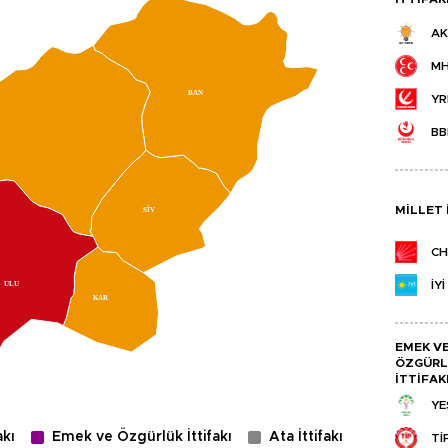
AK
M
BAN
YR
BB
SİV
MILLET 
CH
İYİ
ULU
KAR
EMEK V
ÖZGÜRL
İTTIFAK
YE
akı
Emek ve Özgürlük İttifakı
Ata İttifakı
Tİ