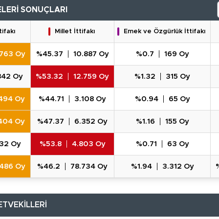
ELERİ SONUÇLARI
ifakı
Millet İttifakı
Emek ve Özgürlük İttifakı
.763 Oy
%45.37
10.887 Oy
%0.7
169 Oy
842 Oy
%53.32
12.759 Oy
%1.32
315 Oy
494 Oy
%44.71
3.108 Oy
%0.94
65 Oy
404 Oy
%47.37
6.352 Oy
%1.16
155 Oy
732 Oy
%53.8
4.803 Oy
%0.71
63 Oy
.486 Oy
%46.2
78.734 Oy
%1.94
3.312 Oy
ETVEKİLLERİ