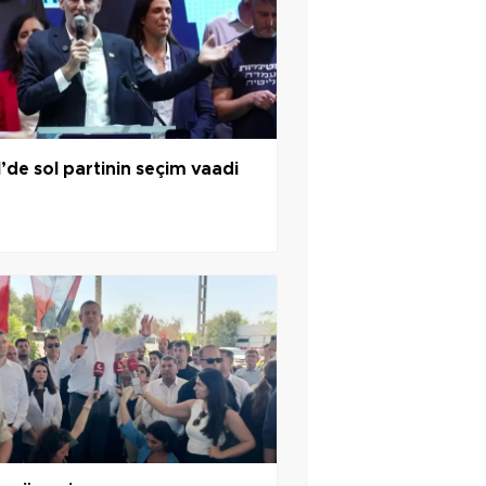
il’de sol partinin seçim vaadi