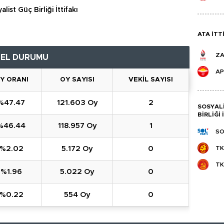
alist Güç Birliği İttifakı
ATA İTT
ZA
NEL DURUMU
AP
Y ORANI
OY SAYISI
VEKIL SAYISI
%47.47
121.603 Oy
2
SOSYAL
BIRLIĞI 
%46.44
118.957 Oy
1
SO
%2.02
5.172 Oy
0
TK
T
%1.96
5.022 Oy
0
%0.22
554 Oy
0