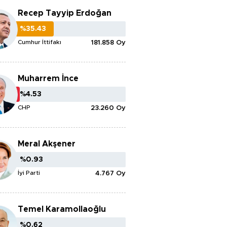
Recep Tayyip Erdoğan
%35.43
%35.43
Cumhur İttifakı
181.858 Oy
Muharrem İnce
%4.53
%4.53
CHP
23.260 Oy
Meral Akşener
%0.93
%0.93
İyi Parti
4.767 Oy
Temel Karamollaoğlu
%0.62
%0.62