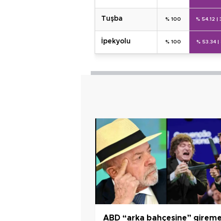
tuşba
% 100
% 54.12
|
i̇pekyolu
% 100
% 53.34
|
ABD “arka bahçesine” gireme