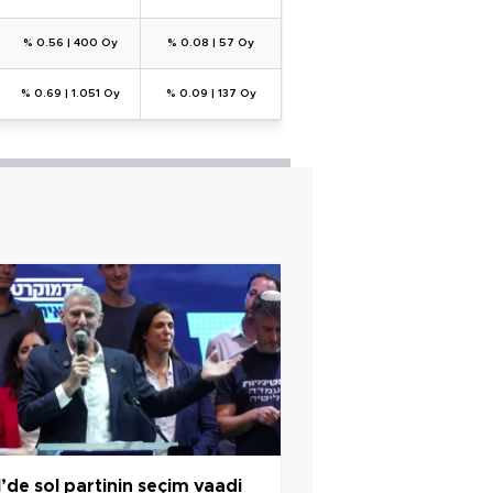
% 0.56
|
400 Oy
% 0.08
|
57 Oy
% 0.69
|
1.051 Oy
% 0.09
|
137 Oy
il’de sol partinin seçim vaadi