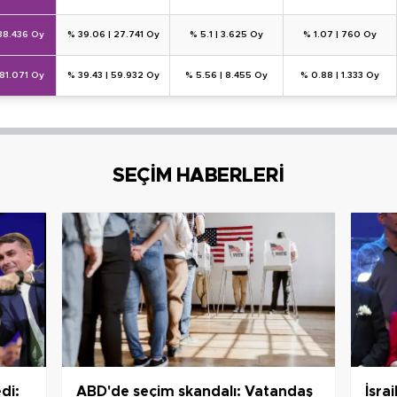
38.436 Oy
% 39.06
|
27.741 Oy
% 5.1
|
3.625 Oy
% 1.07
|
760 Oy
81.071 Oy
% 39.43
|
59.932 Oy
% 5.56
|
8.455 Oy
% 0.88
|
1.333 Oy
SEÇİM HABERLERİ
di:
ABD'de seçim skandalı: Vatandaş
İsra