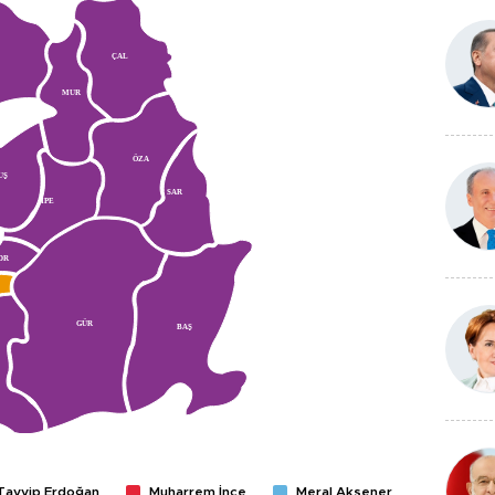
ÇAL
MUR
ÖZA
UŞ
SAR
İPE
DR
GÜR
BAŞ
Tayyip Erdoğan
Muharrem İnce
Meral Akşener