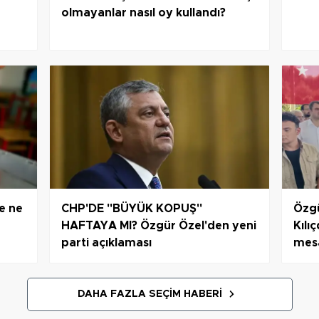
olmayanlar nasıl oy kullandı?
me ne
CHP'DE "BÜYÜK KOPUŞ"
Özgü
HAFTAYA MI? Özgür Özel'den yeni
Kılı
parti açıklaması
mes
DAHA FAZLA SEÇIM HABERI