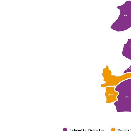
ERC
T
E
GEV
BAH
ÇAT
Selahattin Demirtaş
Recep 