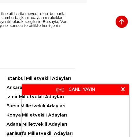
line ait harita mevcut olup, bu harita
da cumhurbaşkanı adaylarının aldıkları
yrıntılı olarak sergilenir. Bu sayfa, Van
enel sonucu ile birlikte her ilçenin
İstanbul Milletvekili Adayları
Ankara Milletvekili Adayları
X
CANLI YAYIN
İzmir Milletvekili Adayları
Bursa Milletvekili Adayları
Konya Milletvekili Adayları
Adana Milletvekili Adayları
Şanlıurfa Milletvekili Adayları