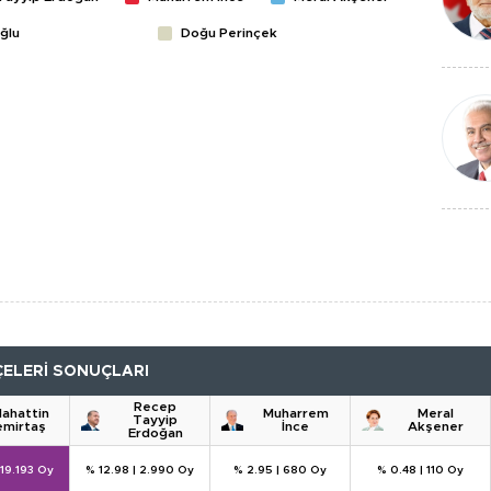
ğlu
Doğu Perinçek
ÇELERİ SONUÇLARI
Recep
lahattin
Muharrem
Meral
Tayyip
mirtaş
İnce
Akşener
Erdoğan
19.193 Oy
% 12.98
|
2.990 Oy
% 2.95
|
680 Oy
% 0.48
|
110 Oy