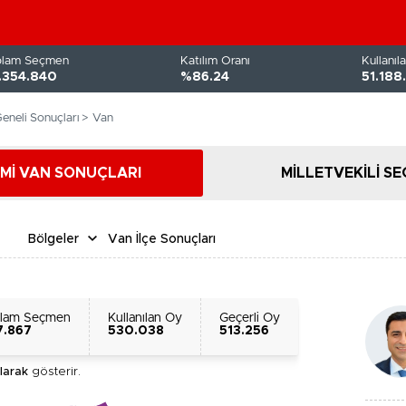
plam Seçmen
Katılım Oranı
Kullanıl
.354.840
%86.24
51.188
eneli Sonuçları
> Van
Mİ VAN SONUÇLARI
MİLLETVEKİLİ S
Bölgeler
Van İlçe Sonuçları
plam Seçmen
Kullanılan Oy
Geçerli Oy
7.867
530.038
513.256
larak
gösterir.