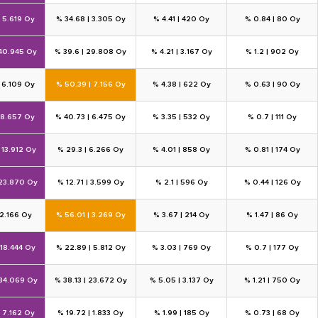
|
5.619 Oy
% 34.68
|
3.305 Oy
% 4.41
|
420 Oy
% 0.84
|
80 Oy
40.945 Oy
% 39.6
|
29.808 Oy
% 4.21
|
3.167 Oy
% 1.2
|
902 Oy
|
6.109 Oy
% 50.39
|
7.156 Oy
% 4.38
|
622 Oy
% 0.63
|
90 Oy
8.657 Oy
% 40.73
|
6.475 Oy
% 3.35
|
532 Oy
% 0.7
|
111 Oy
|
13.912 Oy
% 29.3
|
6.266 Oy
% 4.01
|
858 Oy
% 0.81
|
174 Oy
23.870 Oy
% 12.71
|
3.599 Oy
% 2.1
|
596 Oy
% 0.44
|
126 Oy
2.166 Oy
% 56.01
|
3.269 Oy
% 3.67
|
214 Oy
% 1.47
|
86 Oy
18.444 Oy
% 22.89
|
5.812 Oy
% 3.03
|
769 Oy
% 0.7
|
177 Oy
34.069 Oy
% 38.13
|
23.672 Oy
% 5.05
|
3.137 Oy
% 1.21
|
750 Oy
|
7.162 Oy
% 19.72
|
1.833 Oy
% 1.99
|
185 Oy
% 0.73
|
68 Oy