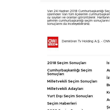
Van 24 Haziran 2018 Cumhurbaşkanlığı Seçim S
üzerinden Van tüm ilçelerinin cumhurbaşkanlığ
oy sayıları ve oranları görüntülenir. Haritanın
şehrinin cumhurbaşkanlığı seçim sonuçlarını il
sonuçlarını da inceleyebilirsiniz.
Demirören Tv Holding A.Ş. - CN
2018 Seçim Sonuçları
İ
Cumhurbaşkanlığı Seçim
A
Sonuçları
İ
Milletvekili Seçim Sonuçları
B
Milletvekili Adayları
K
Yurt Dışı Seçim Sonuçları
A
Seçim Haberleri
Ş