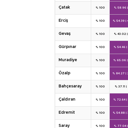
çatak
% 100
% 58.96
erci̇ş
% 100
% 54.39
|
gevaş
% 100
% 43.02
gürpinar
% 100
% 54.46
|
muradi̇ye
% 100
% 65.06
özalp
% 100
% 84.27
|
bahçesaray
% 100
% 37.11
|
çaldiran
% 100
% 72.64
|
edremi̇t
% 100
% 54.88
|
saray
% 100
% 77.04