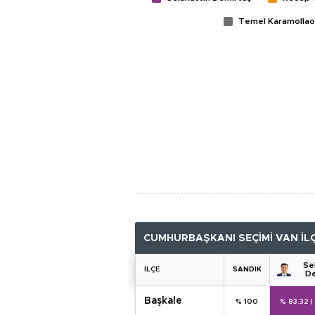
Temel Karamollao
CUMHURBAŞKANI SEÇİMİ VAN İL
Se
İLÇE
SANDIK
De
başkale
% 100
% 83.32
|