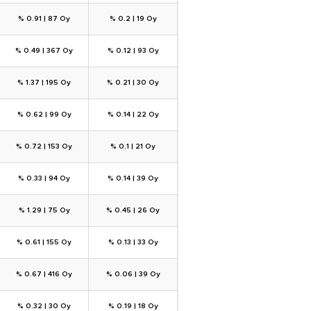
% 0.91
|
87 Oy
% 0.2
|
19 Oy
% 0.49
|
367 Oy
% 0.12
|
93 Oy
% 1.37
|
195 Oy
% 0.21
|
30 Oy
% 0.62
|
99 Oy
% 0.14
|
22 Oy
% 0.72
|
153 Oy
% 0.1
|
21 Oy
% 0.33
|
94 Oy
% 0.14
|
39 Oy
% 1.29
|
75 Oy
% 0.45
|
26 Oy
% 0.61
|
155 Oy
% 0.13
|
33 Oy
% 0.67
|
416 Oy
% 0.06
|
39 Oy
% 0.32
|
30 Oy
% 0.19
|
18 Oy