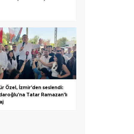
r Özel, İzmir'den seslendi:
çdaroğlu'na Tatar Ramazan'lı
aj