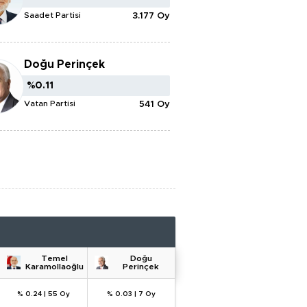
Saadet Partisi
3.177 Oy
Doğu Perinçek
%0.11
%0.11
Vatan Partisi
541 Oy
Temel
Doğu
Karamollaoğlu
Perinçek
% 0.24
|
55 Oy
% 0.03
|
7 Oy