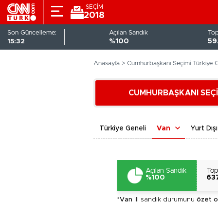
SEÇİM
2018
Son Güncelleme:
Açılan Sandık
To
15:32
%100
59
Anasayfa >
Cumhurbaşkanı Seçimi Türkiye G
CUMHURBAŞKANI SEÇİ
Türkiye Geneli
Van
Yurt Dışı
Açılan Sandık
To
%100
63
*
Van
ili sandık durumunu
özet o