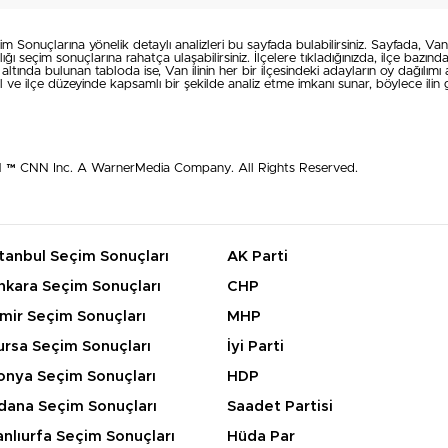
onuçlarına yönelik detaylı analizleri bu sayfada bulabilirsiniz. Sayfada, Van i
ı seçim sonuçlarına rahatça ulaşabilirsiniz. İlçelere tıkladığınızda, ilçe bazın
 altında bulunan tabloda ise, Van ilinin her bir ilçesindeki adayların oy dağılımı a
 ve ilçe düzeyinde kapsamlı bir şekilde analiz etme imkanı sunar, böylece ilin g
N ™ CNN Inc. A WarnerMedia Company. All Rights Reserved.
stanbul Seçim Sonuçları
AK Parti
nkara Seçim Sonuçları
CHP
zmir Seçim Sonuçları
MHP
ursa Seçim Sonuçları
İyi Parti
onya Seçim Sonuçları
HDP
dana Seçim Sonuçları
Saadet Partisi
anlıurfa Seçim Sonuçları
Hüda Par