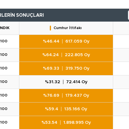
RLERİN SONUÇLARI
NDIK
Cumhur İttifakı
%46.44
617.059 Oy
100
%64.24
222.805 Oy
100
%69.33
319.750 Oy
100
%31.32
72.414 Oy
100
%76.69
179.437 Oy
100
%59.4
135.166 Oy
100
%53.54
1.898.995 Oy
100