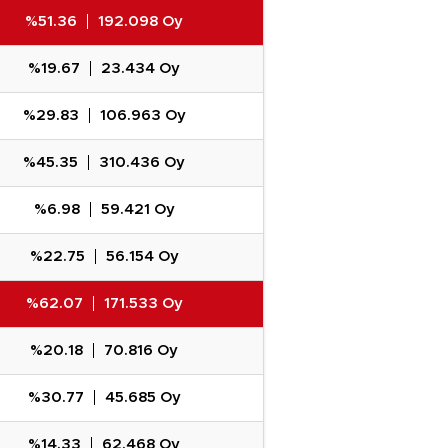
%51.36
192.098 Oy
%19.67
23.434 Oy
%29.83
106.963 Oy
%45.35
310.436 Oy
%6.98
59.421 Oy
%22.75
56.154 Oy
%62.07
171.533 Oy
%20.18
70.816 Oy
%30.77
45.685 Oy
%14.33
62.468 Oy