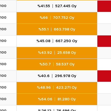
%41.55
527.445 Oy
100
%66
707.752 Oy
100
%55.1
663.798 Oy
100
%45.08
667.250 Oy
100
%43.92
25.658 Oy
100
%50.7
58.537 Oy
100
%40.6
296.978 Oy
100
%48.96
423.271 Oy
100
%64.06
81.280 Oy
100
%26.12
76.496 Oy
100