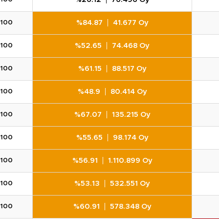
%84.87
41.677 Oy
100
%52.65
74.468 Oy
100
%61.15
88.517 Oy
100
%48.9
80.414 Oy
100
%67.07
135.215 Oy
100
%55.65
98.174 Oy
100
%56.91
1.110.899 Oy
100
%53.13
532.551 Oy
100
%60.91
578.348 Oy
100