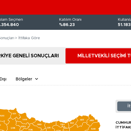
plam Seçmen
Katılım Oranı
Kullanı
.354.840
%86.23
51.18
Sonuçları
> İttifaka Göre
KİYE GENELİ SONUÇLARI
MİLLETVEKİLİ SEÇİMİ 
Dışı
Bölgeler
İ
SIN
KAS
SAM
ART
ARD
CUMHU
RIZ
ORD
TRA
N
AMA
İTTIFAK
GIR
ÇOR
KAR
TOK
GÜM