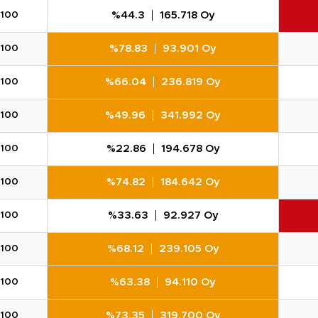
%44.3
165.718 Oy
100
%78.83
93.901 Oy
100
%66.04
236.819 Oy
100
%49.96
341.992 Oy
100
%22.86
194.678 Oy
100
%74.82
184.642 Oy
100
%33.63
92.927 Oy
100
%68.12
239.105 Oy
100
%63.38
94.110 Oy
100
%73.35
319.700 Oy
100