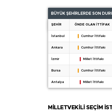
BÜYÜK ŞEHİRLERDE SON DUR
ŞEHİR
ÖNDE OLAN İTTİFAK
İstanbul
Cumhur İttifakı
Ankara
Cumhur İttifakı
İzmir
Millet İttifakı
Bursa
Cumhur İttifakı
Antalya
Millet İttifakı
MİLLETVEKİLİ SEÇİM İS