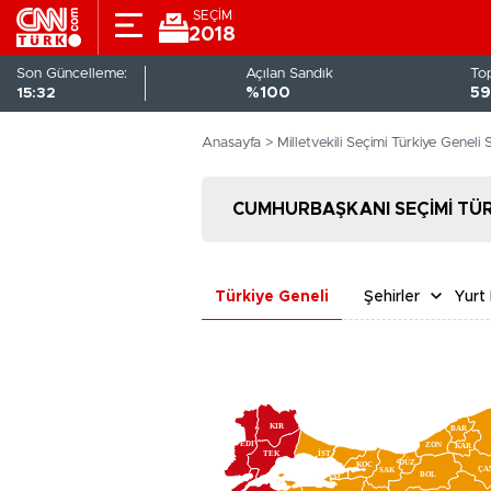
SEÇİM
2018
Son Güncelleme:
Açılan Sandık
To
15:32
%100
59
Anasayfa >
Milletvekili Seçimi Türkiye Geneli 
CUMHURBAŞKANI SEÇİMİ TÜR
Türkiye Geneli
Şehirler
Yurt 
KIR
BAR
EDI
ZON
KAR
İST
TEK
DÜZ
KOC
ÇA
SAK
BOL
YAL