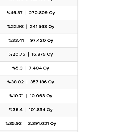
%46.57
270.809 Oy
%22.98
241.563 Oy
%33.41
97.420 Oy
%20.76
16.879 Oy
%5.3
7.404 Oy
%38.02
357.186 Oy
%10.71
10.063 Oy
%36.4
101.834 Oy
%35.93
3.391.021 Oy