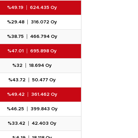
%49.19
624.435 Oy
%29.48
316.072 Oy
%38.75
466.794 Oy
%47.01
695.898 Oy
%32
18.694 Oy
%43.72
50.477 Oy
%49.42
361.462 Oy
%46.25
399.843 Oy
%33.42
42.403 Oy
%6.19
18.118 Oy