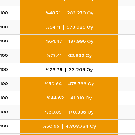
%48.71
283.270 Oy
100
%64.11
673.926 Oy
100
%64.47
187.996 Oy
100
%77.41
62.932 Oy
100
%23.76
33.209 Oy
100
%50.64
475.733 Oy
100
%44.62
41.910 Oy
100
%60.89
170.336 Oy
100
%50.95
4.808.734 Oy
100