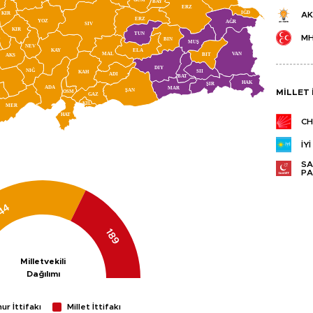
BAY
ERZ
IĞD
KIR
AK
ERZ
YOZ
AĞR
SIV
KIR
TUN
M
BIN
MUŞ
NEV
KAY
ELA
MAL
VAN
BIT
AKS
DIY
NIĞ
SII
KAH
ADI
BAT
HAK
ŞIR
ADA
MAR
ŞAN
MILLET 
OSM
R
GAZ
KIL
MER
HAT
CH
İYİ
SA
PA
44
189
Milletvekili
Dağılımı
r İttifakı
Millet İttifakı