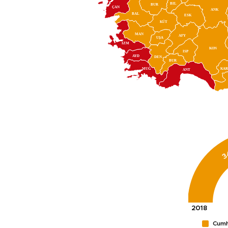
BIL
BUR
ÇAN
ANK
BAL
ESK
KÜT
MAN
AFY
UŞA
İZM
KON
ISP
AYD
DEN
BUR
MUĞ
KA
ANT
3
Cumhu