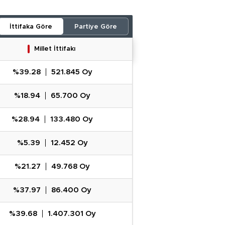
İttifaka Göre
Partiye Göre
Millet İttifakı
%39.28
521.845 Oy
%18.94
65.700 Oy
%28.94
133.480 Oy
%5.39
12.452 Oy
%21.27
49.768 Oy
%37.97
86.400 Oy
%39.68
1.407.301 Oy