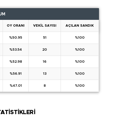
UM
OY ORANI
VEKİL SAYISI
AÇILAN SANDIK
%50.95
51
%100
%53.54
20
%100
%52.98
16
%100
%56.91
13
%100
%47.01
8
%100
TATİSTİKLERİ