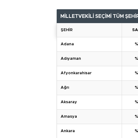
MİLLETVEKİLİ SEÇİMİ
TÜM ŞEHİ
ŞEHİR
SA
Adana
%
Adıyaman
%
Afyonkarahisar
%
Ağrı
%
Aksaray
%
Amasya
%
Ankara
%