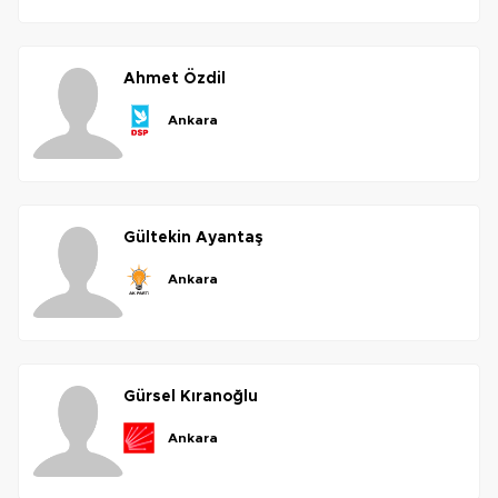
ahmet
özdil
ankara
gültekin
ayantaş
ankara
gürsel
kıranoğlu
ankara