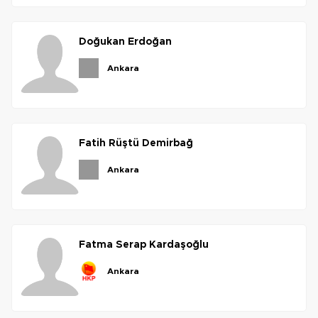
doğukan
erdoğan
ankara
fatih
rüştü
demirbağ
ankara
fatma
serap
kardaşoğlu
ankara