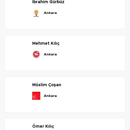
i̇brahim
gürbüz
ankara
mehmet
kılıç
ankara
müslim
çoşan
ankara
ömer
kılıç