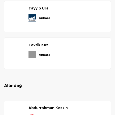
tayyip
ural
ankara
tevfik
kuz
ankara
altındağ
abdurrahman
keskin