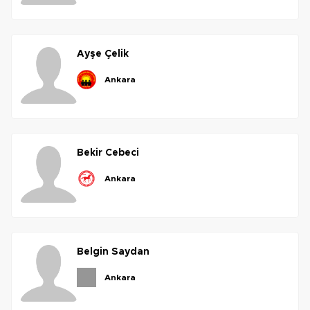
ayşe
çelik
ankara
bekir
cebeci
ankara
belgin
saydan
ankara