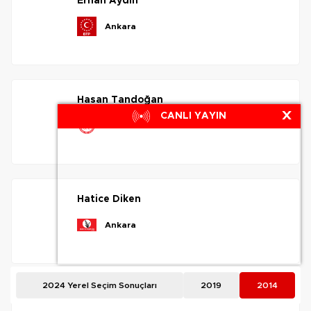
erhan
aydın
ankara
hasan
tandoğan
X
CANLI YAYIN
ankara
hatice
diken
ankara
2024 Yerel Seçim Sonuçları
2019
2014
mehmet
nazlı