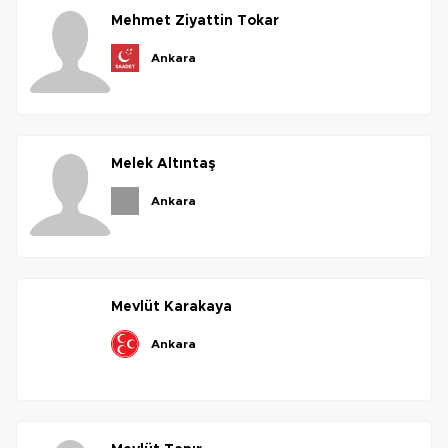
mehmet
ziyattin
tokar
ankara
melek
altıntaş
ankara
mevlüt
karakaya
ankara