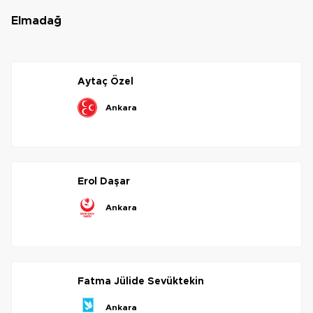
elmadağ
aytaç
özel
ankara
erol
daşar
ankara
fatma
jülide
sevüktekin
ankara