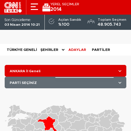
YEREL SEÇİMLER
2014
Açılan Sandık
Toplam Seçmen
Son Güncelleme:
%100
48.905.743
03 Nisan 2014 10:21
TÜRKIYE GENELI
ADAYLAR
PARTILER
ANKARA İl Geneli
PARTİ SEÇİNİZ