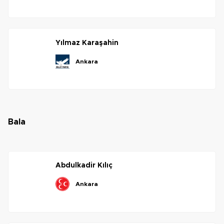
yılmaz
karaşahin
ankara
bala
abdulkadir
kılıç
ankara