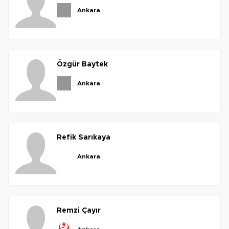
ankara
özgür
baytek
ankara
refik
sarıkaya
ankara
remzi
çayır