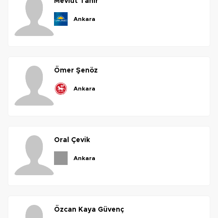
mevlüt
tanır
ankara
ömer
şenöz
ankara
oral
çevik
ankara
özcan
kaya
güvenç