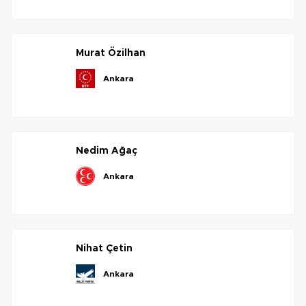
murat
özilhan
ankara
nedim
ağaç
ankara
nihat
çetin
ankara