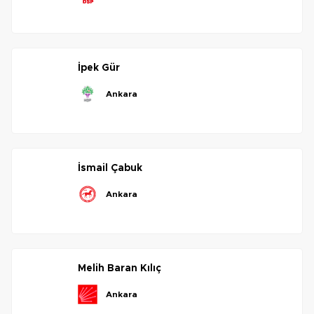
i̇pek
gür
ankara
i̇smail
çabuk
ankara
melih
baran
kılıç
ankara