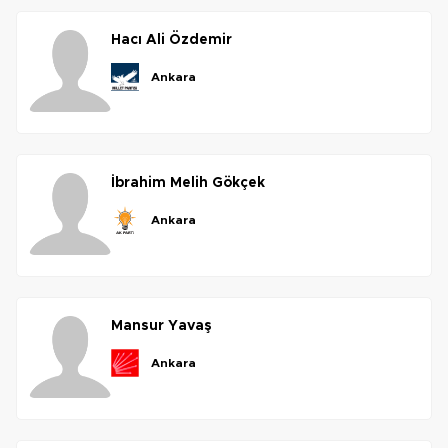
hacı
ali
özdemir
ankara
i̇brahim
melih
gökçek
ankara
mansur
yavaş
ankara