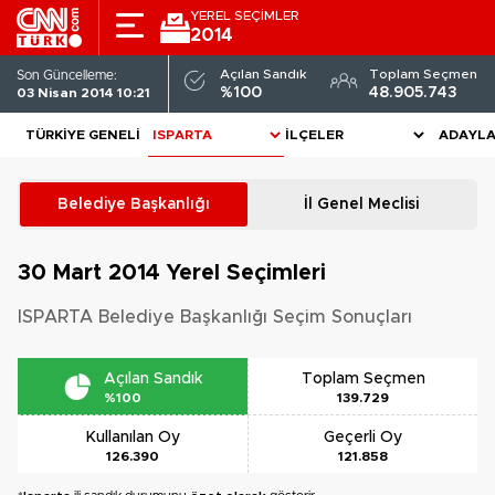
YEREL SEÇİMLER
2014
Açılan Sandık
Toplam Seçmen
Son Güncelleme:
%100
48.905.743
03 Nisan 2014 10:21
TÜRKIYE GENELI
ADAYL
Belediye Başkanlığı
İl Genel Meclisi
30 Mart 2014
Yerel Seçimleri
ISPARTA Belediye Başkanlığı Seçim Sonuçları
Açılan Sandık
Toplam Seçmen
%100
139.729
Kullanılan Oy
Geçerli Oy
126.390
121.858