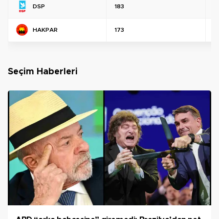
DSP
183
%
HAKPAR
173
%
Seçim Haberleri