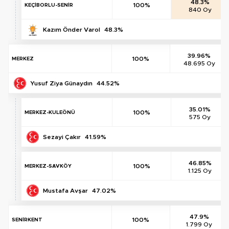
48.3%
100%
KEÇİBORLU-SENİR
840 Oy
Kazım Önder Varol
48.3%
39.96%
100%
MERKEZ
48.695 Oy
Yusuf Ziya Günaydın
44.52%
35.01%
100%
MERKEZ-KULEÖNÜ
575 Oy
Sezayi Çakır
41.59%
46.85%
100%
MERKEZ-SAVKÖY
1.125 Oy
Mustafa Avşar
47.02%
47.9%
100%
SENİRKENT
1.799 Oy