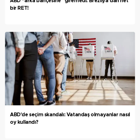
ABD “arka bahçesine” giremedi: Brezilya’dan net
bir RET!
ABD'de seçim skandalı: Vatandaş olmayanlar nasıl
oy kullandı?