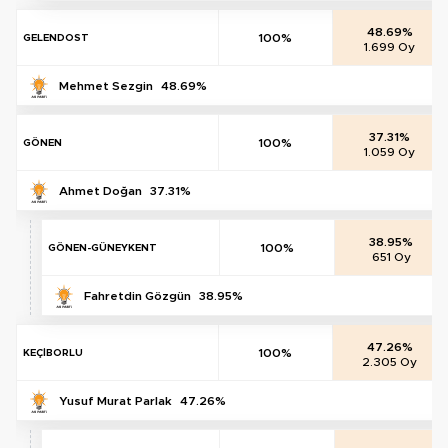
48.69%
100%
GELENDOST
1.699 Oy
Mehmet Sezgin
48.69%
37.31%
100%
GÖNEN
1.059 Oy
Ahmet Doğan
37.31%
38.95%
100%
GÖNEN-GÜNEYKENT
651 Oy
Fahretdin Gözgün
38.95%
47.26%
100%
KEÇİBORLU
2.305 Oy
Yusuf Murat Parlak
47.26%