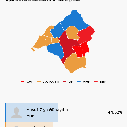
*
Isparta
ili sandık durumunu
özet olarak
gösterir.
CHP
AK PARTİ
DP
MHP
BBP
Yusuf Ziya Günaydın
44.52%
MHP