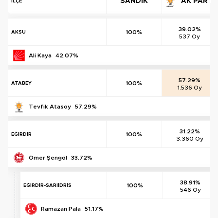
SANDIK
AK PARTİ
İLÇE
39.02%
100%
AKSU
537 Oy
Ali Kaya
42.07%
57.29%
100%
ATABEY
1.536 Oy
Tevfik Atasoy
57.29%
31.22%
100%
EĞİRDİR
3.360 Oy
Ömer Şengöl
33.72%
38.91%
100%
EĞİRDİR-SARIİDRİS
546 Oy
Ramazan Pala
51.17%