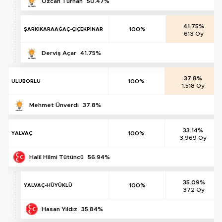
Özcan Turhan
50.47%
41.75%
100%
ŞARKİKARAAĞAÇ-ÇİÇEKPINAR
613 Oy
Derviş Açar
41.75%
37.8%
100%
ULUBORLU
1.518 Oy
Mehmet Ünverdi
37.8%
33.14%
100%
YALVAÇ
3.969 Oy
Halil Hilmi Tütüncü
56.94%
35.09%
100%
YALVAÇ-HÜYÜKLÜ
372 Oy
Hasan Yıldız
35.84%