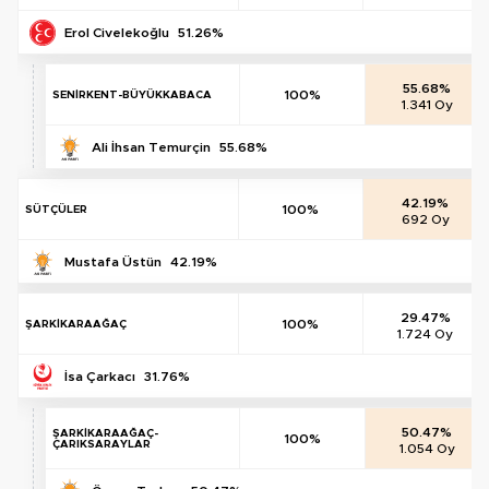
Erol Civelekoğlu
51.26%
55.68%
100%
SENİRKENT-BÜYÜKKABACA
1.341 Oy
Ali İhsan Temurçin
55.68%
42.19%
100%
SÜTÇÜLER
692 Oy
Mustafa Üstün
42.19%
29.47%
100%
ŞARKİKARAAĞAÇ
1.724 Oy
İsa Çarkacı
31.76%
50.47%
ŞARKİKARAAĞAÇ-
100%
ÇARIKSARAYLAR
1.054 Oy