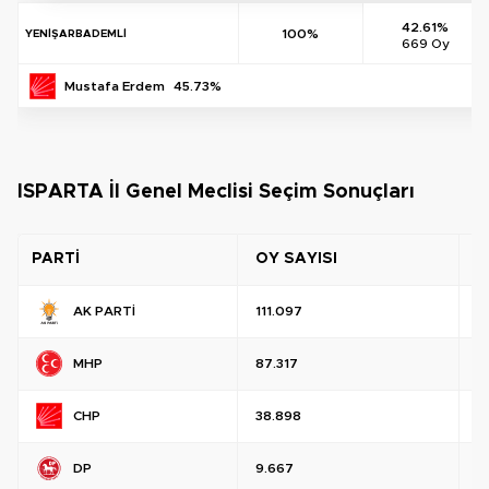
42.61%
100%
YENİŞARBADEMLİ
669 Oy
Mustafa Erdem
45.73%
ISPARTA İl Genel Meclisi Seçim Sonuçları
PARTİ
OY SAYISI
O
AK PARTİ
111.097
%
MHP
87.317
%
CHP
38.898
%
DP
9.667
%