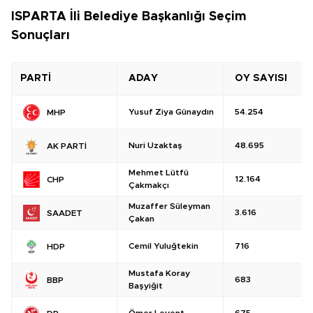
ISPARTA İli Belediye Başkanlığı Seçim
Sonuçları
PARTİ
ADAY
OY SAYISI
Yusuf Ziya Günaydın
54.254
MHP
Nuri Uzaktaş
48.695
AK PARTİ
Mehmet Lütfü
12.164
CHP
Çakmakçı
Muzaffer Süleyman
3.616
SAADET
Çakan
Cemil Yuluğtekin
716
HDP
Mustafa Koray
683
BBP
Başyiğit