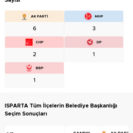
Sayısı
AK PARTİ
MHP
6
3
CHP
DP
2
1
BBP
1
ISPARTA Tüm İlçelerin Belediye Başkanlığı
Seçim Sonuçları