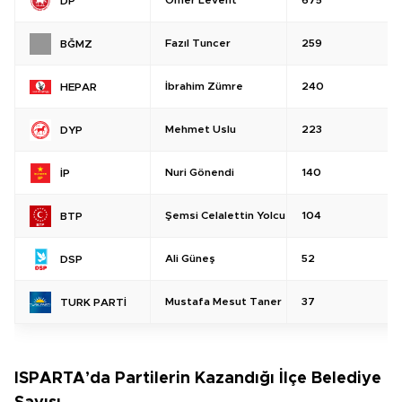
Ömer Levent
675
DP
Fazıl Tuncer
259
BĞMZ
İbrahim Zümre
240
HEPAR
Mehmet Uslu
223
DYP
Nuri Gönendi
140
İP
Şemsi Celalettin Yolcu
104
BTP
Ali Güneş
52
DSP
Mustafa Mesut Taner
37
TURK PARTİ
ISPARTA’da Partilerin Kazandığı İlçe Belediye