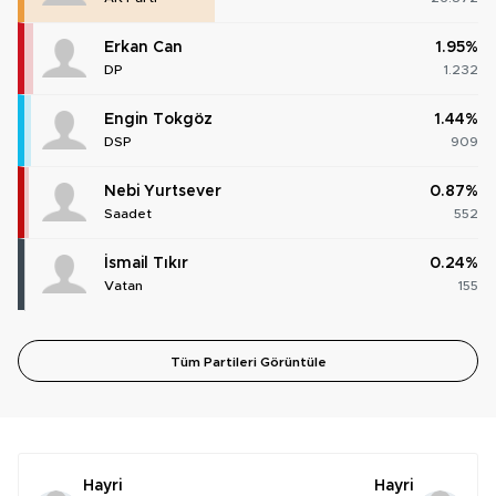
Erkan Can
1.95%
DP
1.232
Engin Tokgöz
1.44%
DSP
909
Nebi Yurtsever
0.87%
Saadet
552
İsmail Tıkır
0.24%
Vatan
155
Tüm Partileri Görüntüle
Hayri
Hayri