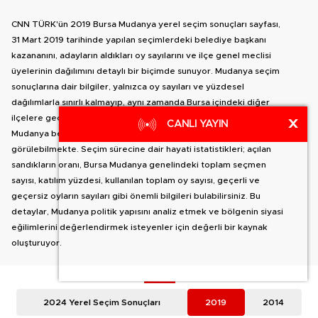
CNN TÜRK'ün 2019 Bursa Mudanya yerel seçim sonuçları sayfası,
31 Mart 2019 tarihinde yapılan seçimlerdeki belediye başkanı
kazananını, adayların aldıkları oy sayılarını ve ilçe genel meclisi
üyelerinin dağılımını detaylı bir biçimde sunuyor. Mudanya seçim
sonuçlarına dair bilgiler, yalnızca oy sayıları ve yüzdesel
dağılımlarla sınırlı kalmayıp, aynı zamanda Bursa içindeki diğer
ilçelere geçiş yapma olanağı da sağlıyor. İlçe haritası yanında,
X
CANLI YAYIN
Mudanya belediye başkan adaylarının oy dağılımları detaylı olarak
görülebilmekte. Seçim sürecine dair hayati istatistikleri; açılan
sandıkların oranı, Bursa Mudanya genelindeki toplam seçmen
sayısı, katılım yüzdesi, kullanılan toplam oy sayısı, geçerli ve
geçersiz oyların sayıları gibi önemli bilgileri bulabilirsiniz. Bu
detaylar, Mudanya politik yapısını analiz etmek ve bölgenin siyasi
eğilimlerini değerlendirmek isteyenler için değerli bir kaynak
oluşturuyor.
2024 Yerel Seçim Sonuçları
2019
2014