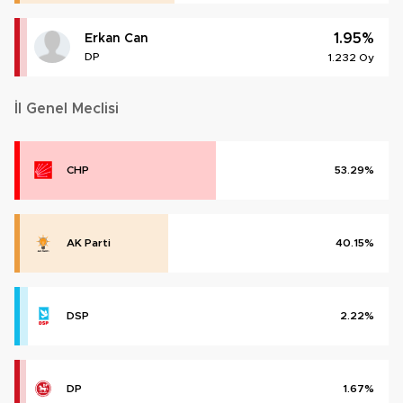
1.95%
Erkan Can
DP
1.232 Oy
İl Genel Meclisi
CHP
53.29%
AK Parti
40.15%
DSP
2.22%
DP
1.67%