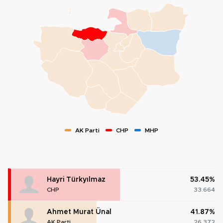
AK Parti
CHP
MHP
Hayri Türkyılmaz
53.45%
CHP
33.664
Ahmet Murat Ünal
41.87%
AK Parti
26.372