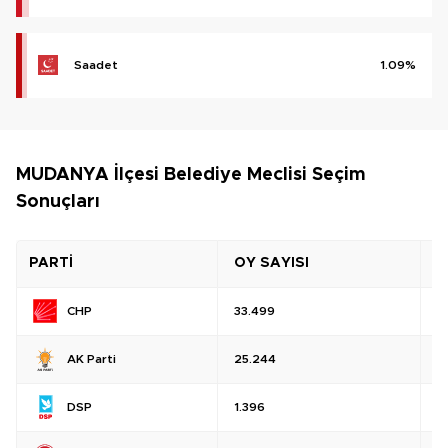
Saadet
1.09%
MUDANYA İlçesi Belediye Meclisi Seçim
Sonuçları
PARTİ
OY SAYISI
O
CHP
33.499
%
AK Parti
25.244
%
DSP
1.396
%