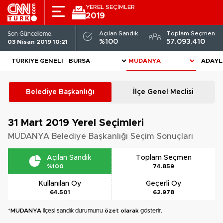
YEREL SEÇİMLER
2019
Açılan Sandık
Toplam Seçmen
Son Güncelleme:
%100
57.093.410
03 Nisan 2019 10:21
TÜRKIYE GENELI
ADAYL
Belediye Başkanlığı
İlçe Genel Meclisi
31 Mart 2019
Yerel Seçimleri
MUDANYA Belediye Başkanlığı Seçim Sonuçları
Açılan Sandık
Toplam Seçmen
%100
74.859
Kullanılan Oy
Geçerli Oy
64.501
62.978
*
MUDANYA
ilçesi sandık durumunu
özet olarak
gösterir.