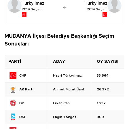
Türkyılmaz
Türkyılmaz
2019 Seçimi
2014 Seçimi
MUDANYA İlçesi Belediye Başkanlığı Seçim
Sonuçları
PARTİ
ADAY
OY SAYISI
Hayri Türkyılmaz
33.664
CHP
Ahmet Murat Ünal
26.372
AK Parti
Erkan Can
1.232
DP
Engin Tokgöz
909
DSP