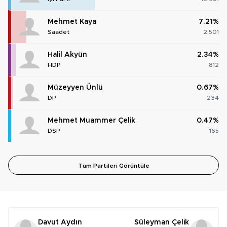
Mehmet Kaya
7.21%
Saadet
2.501
Halil Akyün
2.34%
HDP
812
Müzeyyen Ünlü
0.67%
DP
234
Mehmet Muammer Çelik
0.47%
DSP
165
Tüm Partileri Görüntüle
Davut Aydın
Süleyman Çelik