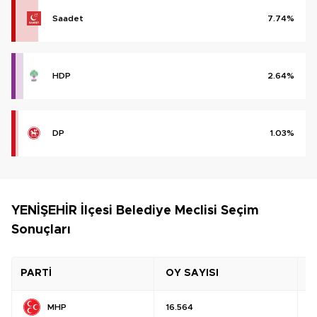
Saadet
7.74%
HDP
2.64%
DP
1.03%
YENİŞEHİR İlçesi Belediye Meclisi Seçim
Sonuçları
PARTİ
OY SAYISI
O
MHP
16.564
%