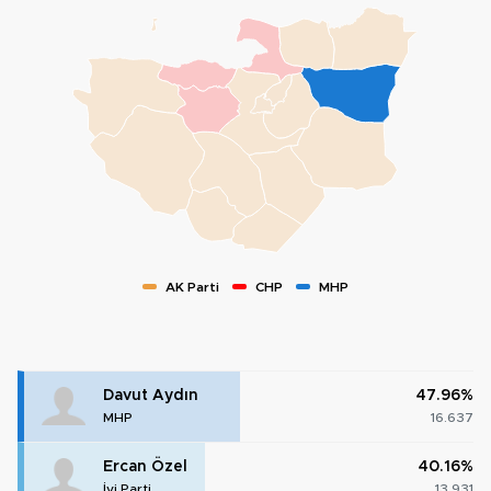
AK Parti
CHP
MHP
Davut Aydın
47.96%
MHP
16.637
Ercan Özel
40.16%
İyi Parti
13.931