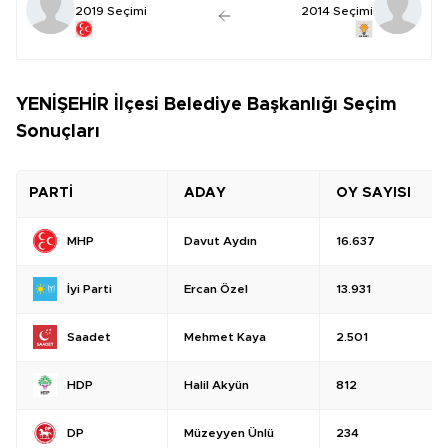
2019 Seçimi
2014 Seçimi
YENİŞEHİR İlçesi Belediye Başkanlığı Seçim
Sonuçları
PARTİ
ADAY
OY SAYISI
Davut Aydın
16.637
MHP
Ercan Özel
13.931
İyi Parti
Mehmet Kaya
2.501
Saadet
Halil Akyün
812
HDP
Müzeyyen Ünlü
234
DP