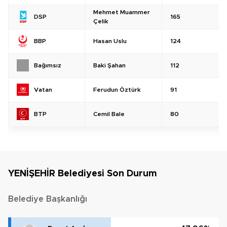
Mehmet Muammer
165
DSP
Çelik
Hasan Uslu
124
BBP
Baki Şahan
112
Bağımsız
Ferudun Öztürk
91
Vatan
Cemil Bale
80
BTP
YENİŞEHİR Belediyesi Son Durum
Belediye Başkanlığı