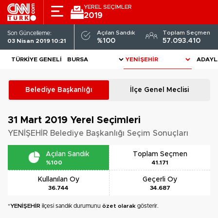
YEREL SEÇİMLER
2019
Açılan Sandık
Toplam Seçmen
Son Güncelleme:
%100
57.093.410
03 Nisan 2019 10:21
TÜRKIYE GENELI
ADAYL
Belediye Başkanlığı
İlçe Genel Meclisi
31 Mart 2019
Yerel Seçimleri
YENİŞEHİR Belediye Başkanlığı Seçim Sonuçları
Açılan Sandık
Toplam Seçmen
%100
41.171
Kullanılan Oy
Geçerli Oy
36.744
34.687
*
YENİŞEHİR
ilçesi sandık durumunu
özet olarak
gösterir.