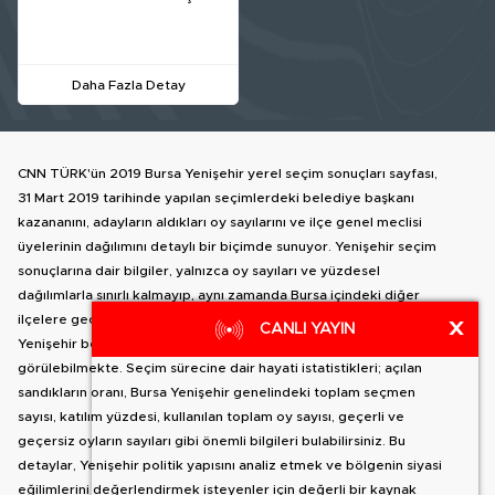
Daha Fazla Detay
CNN TÜRK'ün 2019 Bursa Yenişehir yerel seçim sonuçları sayfası,
31 Mart 2019 tarihinde yapılan seçimlerdeki belediye başkanı
kazananını, adayların aldıkları oy sayılarını ve ilçe genel meclisi
üyelerinin dağılımını detaylı bir biçimde sunuyor. Yenişehir seçim
sonuçlarına dair bilgiler, yalnızca oy sayıları ve yüzdesel
dağılımlarla sınırlı kalmayıp, aynı zamanda Bursa içindeki diğer
ilçelere geçiş yapma olanağı da sağlıyor. İlçe haritası yanında,
X
CANLI YAYIN
Yenişehir belediye başkan adaylarının oy dağılımları detaylı olarak
görülebilmekte. Seçim sürecine dair hayati istatistikleri; açılan
sandıkların oranı, Bursa Yenişehir genelindeki toplam seçmen
sayısı, katılım yüzdesi, kullanılan toplam oy sayısı, geçerli ve
geçersiz oyların sayıları gibi önemli bilgileri bulabilirsiniz. Bu
detaylar, Yenişehir politik yapısını analiz etmek ve bölgenin siyasi
eğilimlerini değerlendirmek isteyenler için değerli bir kaynak