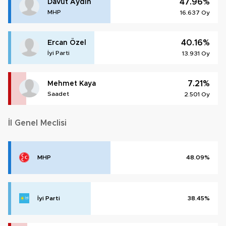
47.96%
Davut Aydın
MHP
16.637 Oy
40.16%
Ercan Özel
İyi Parti
13.931 Oy
7.21%
Mehmet Kaya
Saadet
2.501 Oy
İl Genel Meclisi
MHP
48.09%
İyi Parti
38.45%