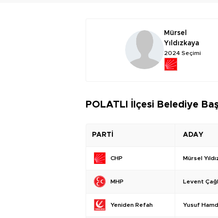
Mürsel
Yıldızkaya
2024 Seçimi
POLATLI İlçesi Belediye Baş
PARTİ
ADAY
Mürsel Yıld
CHP
Levent Çağl
MHP
Yusuf Hamd
Yeniden Refah