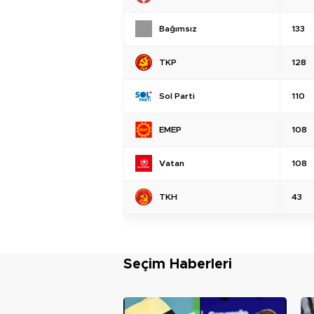
Bağımsız
133
TKP
128
Sol Parti
110
EMEP
108
Vatan
108
TKH
43
Seçim Haberleri