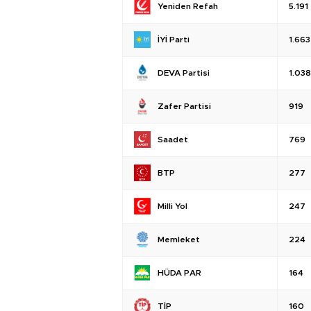
Yeniden Refah
5.191
İYİ Parti
1.663
DEVA Partisi
1.038
Zafer Partisi
919
Saadet
769
BTP
277
Milli Yol
247
Memleket
224
HÜDA PAR
164
TİP
160