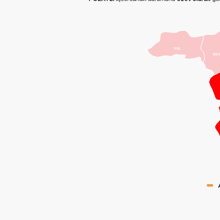
NAL
BE