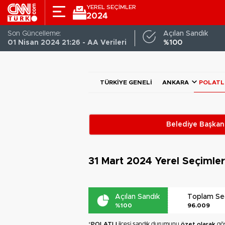
YEREL SEÇİMLER
2024
Son Güncelleme:
Açılan Sandık
01 Nisan 2024 21:26 - AA Verileri
%100
TÜRKIYE GENELI
ANKARA
POLATL
Belediye Başkanl
31 Mart 2024
Yerel Seçimle
Açılan Sandık
Toplam S
%100
96.009
*
POLATLI
ilçesi sandık durumunu
özet olarak
gös