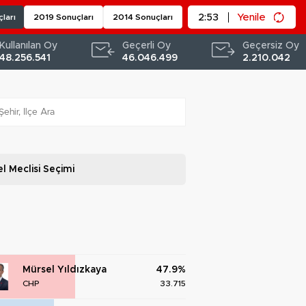
2:52
Yenile
ları
2019 Sonuçları
2014 Sonuçları
Kullanılan Oy
Geçerli Oy
Geçersiz Oy
48.256.541
46.046.499
2.210.042
l Meclisi
Seçimi
Mürsel Yıldızkaya
47.9%
CHP
33.715