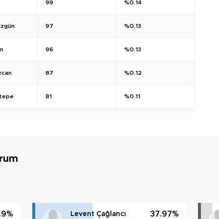
99
%0.14
üzgün
97
%0.13
un
96
%0.13
zcan
87
%0.12
ıltepe
81
%0.11
urum
.9%
37.97%
Levent Çağlancı