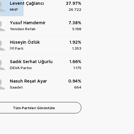
Levent Çağlancı
37.97%
MHP
26.722
Yusuf Hamdemir
7.38%
Yeniden Refah
5.198
Hüseyin Özlük
1.92%
İYİ Parti
1.353
Sadık Serhat Uğurlu
1.66%
DEVA Partisi
1.175
Nasuh Reşat Ayar
0.94%
Saadet
664
Tüm Partileri Görüntüle