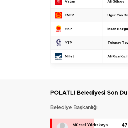
Ali Gülsoy
Vatan
Uğur Can D
EMEP
İhsan Bozg
HKP
Tolunay Te
YTP
Ali Rıza Kız
Millet
POLATLI Belediyesi Son D
Belediye Başkanlığı
47
Mürsel Yıldızkaya