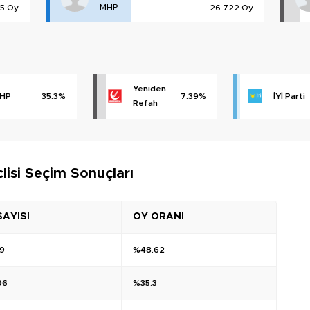
MHP
15 Oy
26.722 Oy
Yeniden
HP
35.3%
7.39%
İYİ Parti
Refah
lisi Seçim Sonuçları
SAYISI
OY ORANI
49
%48.62
96
%35.3