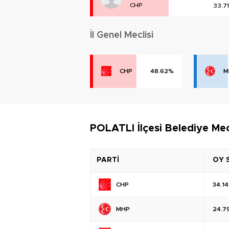
CHP
33.7
İl Genel Meclisi
CHP
48.62%
M
POLATLI İlçesi Belediye Mec
PARTİ
OY 
CHP
34.1
MHP
24.7