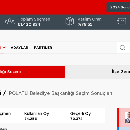
2024 Sonuç
Toplam Seçmen
Katılım Oranı
61.430.934
%78.55
I
ADAYLAR
PARTILER
ığı
Seçimi
İlçe Gene
ri
/
POLATLI Belediye Başkanlığı Seçim Sonuçları
eçmen
Kullanılan Oy
Geçerli Oy
74.256
70.374
terir.