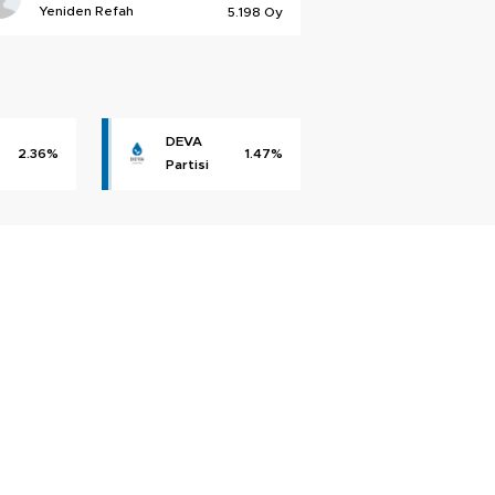
Yeniden Refah
5.198 Oy
DEVA
2.36%
1.47%
Partisi