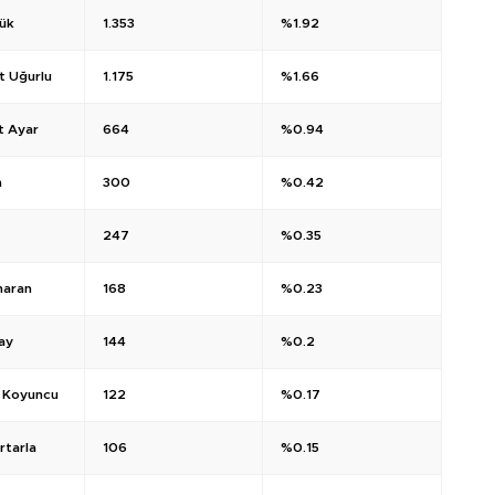
ük
1.353
%1.92
t Uğurlu
1.175
%1.66
t Ayar
664
%0.94
n
300
%0.42
247
%0.35
naran
168
%0.23
ay
144
%0.2
 Koyuncu
122
%0.17
rtarla
106
%0.15