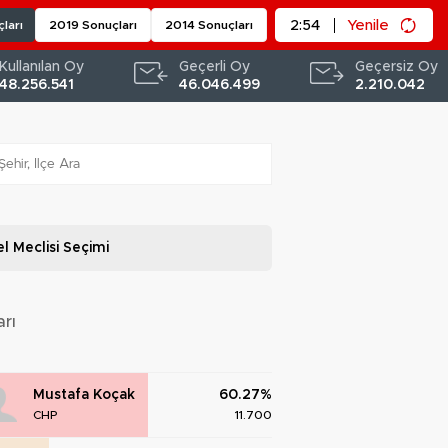
2:53
Yenile
ları
2019 Sonuçları
2014 Sonuçları
Kullanılan Oy
Geçerli Oy
Geçersiz Oy
48.256.541
46.046.499
2.210.042
l Meclisi
Seçimi
rı
Mustafa Koçak
60.27%
CHP
11.700