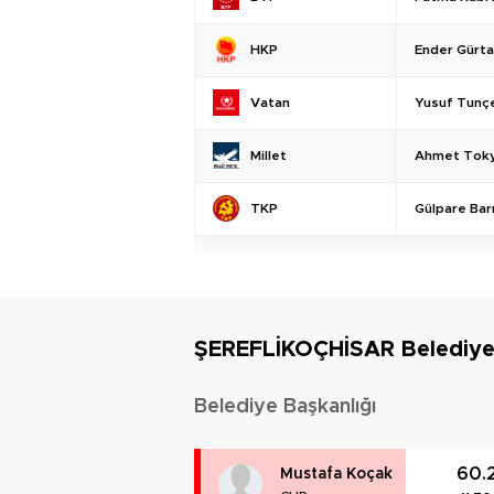
Ender Gürt
HKP
Yusuf Tunç
Vatan
Ahmet Tok
Millet
Gülpare Bar
TKP
ŞEREFLİKOÇHİSAR Belediye
Belediye Başkanlığı
60.
Mustafa Koçak