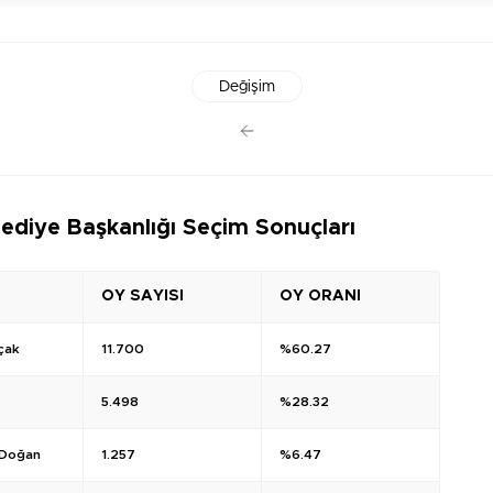
Değişim
ediye Başkanlığı Seçim Sonuçları
OY SAYISI
OY ORANI
çak
11.700
%60.27
5.498
%28.32
Doğan
1.257
%6.47