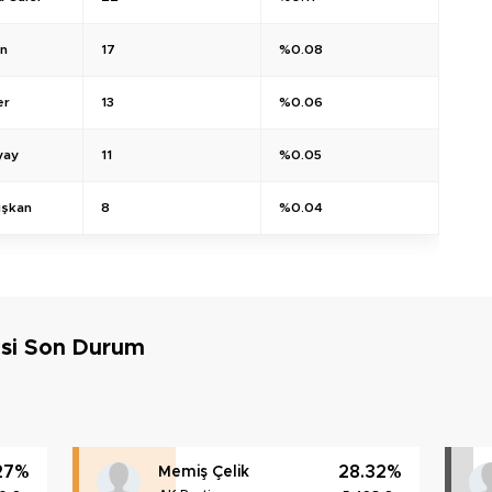
an
17
%0.08
er
13
%0.06
yay
11
%0.05
ışkan
8
%0.04
si Son Durum
27%
28.32%
Memiş Çelik