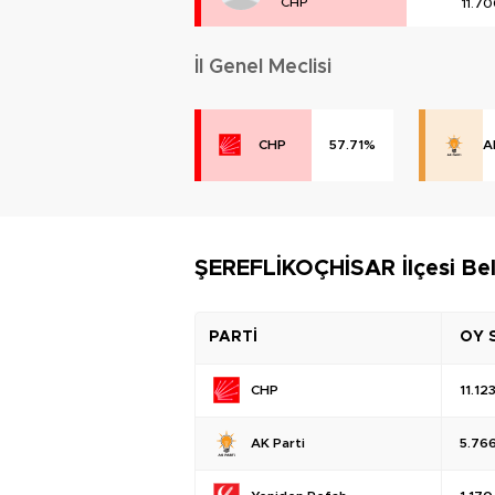
CHP
11.7
İl Genel Meclisi
CHP
57.71%
A
ŞEREFLİKOÇHİSAR İlçesi Bel
PARTİ
OY 
CHP
11.12
AK Parti
5.76