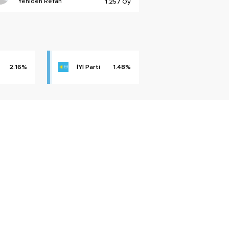
Yeniden Refah
1.257 Oy
2.16%
İYİ Parti
1.48%