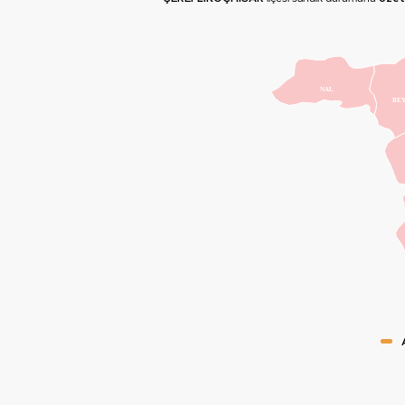
NAL
BE