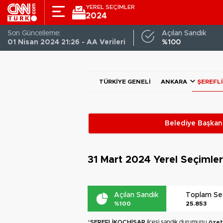
YEREL SEÇİMLER
2024
Son Güncelleme:
Açılan Sandık
01 Nisan 2024 21:26 - AA Verileri
%100
TÜRKIYE GENELI
ANKARA
ŞEREFL
Belediye Başkanl
31 Mart 2024
Yerel Seçimle
Açılan Sandık
Toplam S
%100
25.853
*
ŞEREFLİKOÇHİSAR
ilçesi sandık durumunu
özet