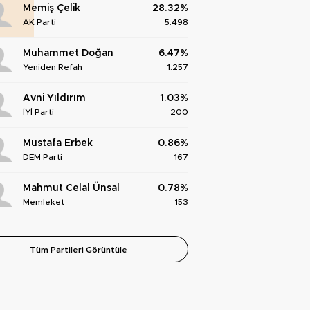
Memiş Çelik
28.32%
AK Parti
5.498
Muhammet Doğan
6.47%
Yeniden Refah
1.257
Avni Yıldırım
1.03%
İYİ Parti
200
Mustafa Erbek
0.86%
DEM Parti
167
Mahmut Celal Ünsal
0.78%
Memleket
153
Tüm Partileri Görüntüle