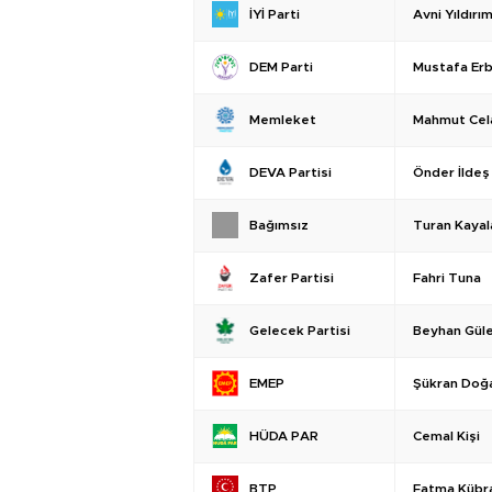
Avni Yıldırı
İYİ Parti
Mustafa Er
DEM Parti
Mahmut Cela
Memleket
Önder İldeş
DEVA Partisi
Turan Kayal
Bağımsız
Fahri Tuna
Zafer Partisi
Beyhan Güle
Gelecek Partisi
Şükran Doğ
EMEP
Cemal Kişi
HÜDA PAR
Fatma Kübra
BTP