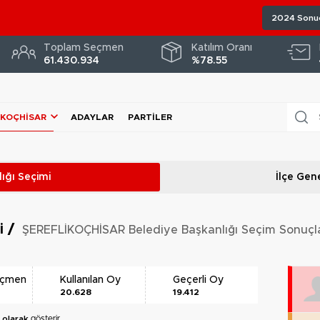
2024 Sonuç
Toplam Seçmen
Katılım Oranı
61.430.934
%78.55
İKOÇHİSAR
ADAYLAR
PARTILER
ığı
Seçimi
İlçe Gene
ri
/
ŞEREFLİKOÇHİSAR Belediye Başkanlığı Seçim Sonuçla
eçmen
Kullanılan Oy
Geçerli Oy
20.628
19.412
 olarak
gösterir.