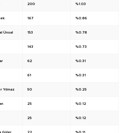
m
200
%1.03
bek
167
%0.86
l Ünsal
153
%0.78
143
%0.73
ar
62
%0.31
61
%0.31
r Yılmaz
50
%0.25
an
25
%0.12
25
%0.12
 Güler
22
%0.11