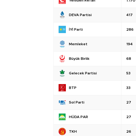
Yeniden Refah
1.170
DEVA Partisi
417
İYİ Parti
286
Memleket
194
Büyük Birlik
68
Gelecek Partisi
53
BTP
33
Sol Parti
27
HÜDA PAR
27
TKH
26