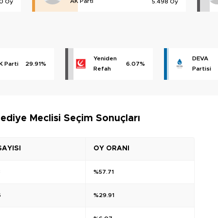
AK Parti
00 Oy
5.498 Oy
Yeniden
DEVA
K Parti
29.91%
6.07%
Refah
Partisi
ediye Meclisi Seçim Sonuçları
SAYISI
OY ORANI
3
%57.71
6
%29.91