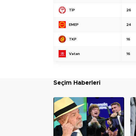
TİP
26
EMEP
24
TKP
16
Vatan
16
Seçim Haberleri