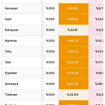
horasan
%100
%82.85
%6.7
i̇spi̇r
%100
%86.56
%12.6
karayazi
%100
%22.81
%2.2
narman
%100
%84.78
%14.3
oltu
%100
%83.73
%13.9
olur
%100
%82.04
%17.0
pasi̇nler
%100
%79.38
%16.1
şenkaya
%100
%60.25
%26.5
tekman
%100
%24.64
%4.2