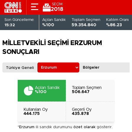
SEÇİM
2018
Son Güncelleme:
Açılan Sandık
Toplam Seçmen
Katılım Oranı
15:32
%100
59.354.840
%86.23
MİLLETVEKİLİ SEÇİMİ ERZURUM
SONUÇLARI
Türkiye Geneli
Açılan Sandık
Toplam Seçmen
%100
506.647
Kullanılan Oy
Geçerli Oy
444.175
435.878
*
Erzurum
ili sandık durumunu
özet olarak
gösterir.