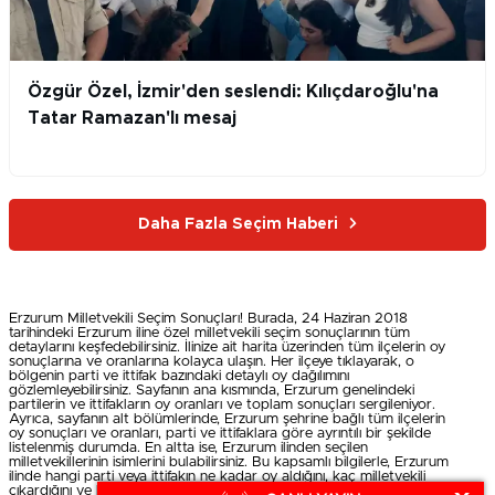
Özgür Özel, İzmir'den seslendi: Kılıçdaroğlu'na
Tatar Ramazan'lı mesaj
Daha Fazla Seçim Haberi
Erzurum Milletvekili Seçim Sonuçları! Burada, 24 Haziran 2018
tarihindeki Erzurum iline özel milletvekili seçim sonuçlarının tüm
detaylarını keşfedebilirsiniz. İlinize ait harita üzerinden tüm ilçelerin oy
sonuçlarına ve oranlarına kolayca ulaşın. Her ilçeye tıklayarak, o
bölgenin parti ve ittifak bazındaki detaylı oy dağılımını
gözlemleyebilirsiniz. Sayfanın ana kısmında, Erzurum genelindeki
partilerin ve ittifakların oy oranları ve toplam sonuçları sergileniyor.
Ayrıca, sayfanın alt bölümlerinde, Erzurum şehrine bağlı tüm ilçelerin
oy sonuçları ve oranları, parti ve ittifaklara göre ayrıntılı bir şekilde
listelenmiş durumda. En altta ise, Erzurum ilinden seçilen
milletvekillerinin isimlerini bulabilirsiniz. Bu kapsamlı bilgilerle, Erzurum
ilinde hangi parti veya ittifakın ne kadar oy aldığını, kaç milletvekili
çıkardığını ve kazanan milletvekillerinin isimlerini öğrenebilirsiniz.