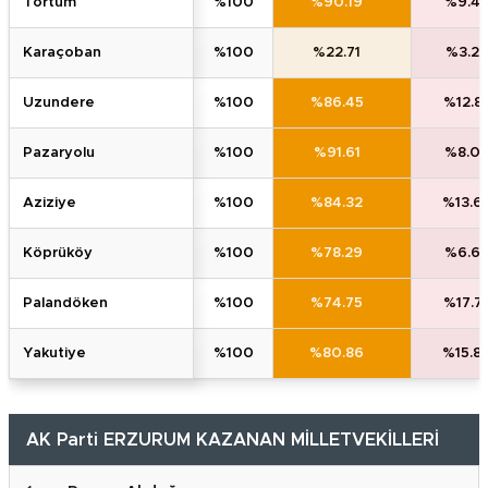
tortum
%100
%90.19
%9.4
karaçoban
%100
%22.71
%3.23
uzundere
%100
%86.45
%12.8
pazaryolu
%100
%91.61
%8.0
azi̇zi̇ye
%100
%84.32
%13.6
köprüköy
%100
%78.29
%6.6
palandöken
%100
%74.75
%17.7
yakuti̇ye
%100
%80.86
%15.8
AK Parti ERZURUM KAZANAN MİLLETVEKİLLERİ