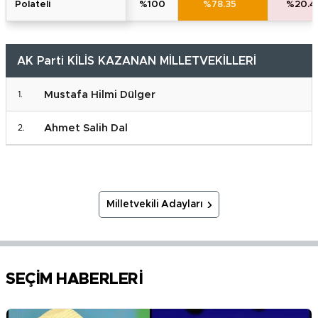
polateli̇
%100
%78.35
%20.4
AK Parti KİLİS KAZANAN MİLLETVEKİLLERİ
Mustafa Hilmi Dülger
Ahmet Salih Dal
Milletvekili Adayları
SEÇİM HABERLERİ