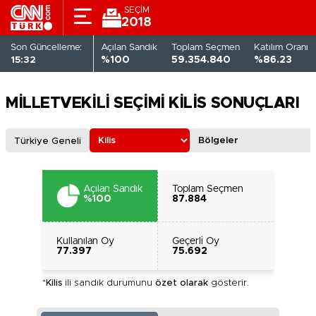
SEÇİM
2018
Son Güncelleme:
Açılan Sandık
Toplam Seçmen
Katılım Oranı
15:32
%100
59.354.840
%86.23
MİLLETVEKİLİ SEÇİMİ KİLİS SONUÇLARI
Türkiye Geneli
Açılan Sandık
Toplam Seçmen
%100
87.884
Kullanılan Oy
Geçerli Oy
77.397
75.692
*
Kilis
ili sandık durumunu
özet olarak
gösterir.