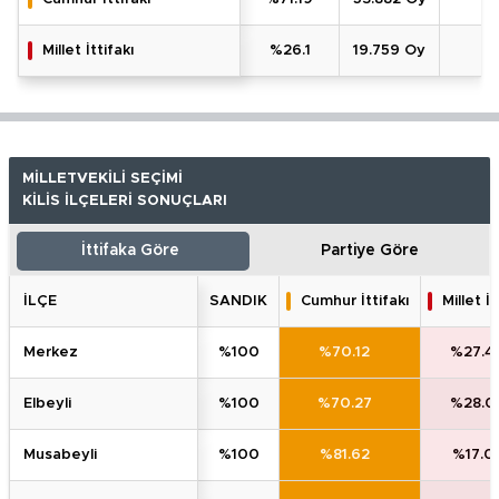
Millet İttifakı
%26.1
19.759 Oy
MİLLETVEKİLİ SEÇİMİ
KİLİS İLÇELERİ SONUÇLARI
İttifaka Göre
Partiye Göre
İLÇE
SANDIK
Cumhur İttifakı
Millet İt
merkez
%100
%70.12
%27.4
elbeyli̇
%100
%70.27
%28.0
musabeyli̇
%100
%81.62
%17.0