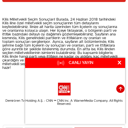
Kilis Milletvekili Seçim Sonuçları! Burada, 24 Haziran 2018 tarihindeki
Kilis iline özel milletvekili seçim sonuçlarının tüm detaylarını
keşfedebilirsiniz. İlinize ait harita üzerinden tüm ilçelerin oy sonuçlarına
ve oranlarına kolayca ulaşın. Her ilçeye tıklayarak, o bölgenin parti ve
ittifak bazındaki detaylı oy dağılımını gözlemleyebilirsiniz. Sayfanın ana
kısmında, Kilis genelindeki partilerin ve ittifakların oy oranları ve
toplam sonuçları sergileniyor. Ayrıca, sayfanın alt bölümlerinde, Kilis
şehrine bağlı tüm ilçelerin oy sonuçları ve oranları, parti ve ittifaklara
göre ayrıntılı bir şekilde listelenmiş durumda. En altta ise, Kilis ilinden
seçilen milletvekillerinin isimlerini bulabilirsiniz. Bu kapsamlı bilgilerle,
Kilis ilinde hangi parti veya ittifakın ne kadar oy aldığını, kaç milletvekili
çıkardığını ve kazanan milletvekillerinin isimlerini öğrenebilirsiniz. Kilis
X
CANLI YAYIN
milletvekili seçim sonuçlarına dair her türlü bilgi, bu sayfada sizler için
hazır!
Demirören Tv Holding A.Ş. - CNN ™ CNN Inc. A WarnerMedia Company. All Rights
Reserved.