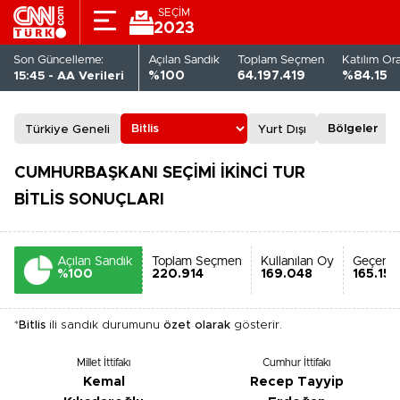
SEÇİM
2023
Son Güncelleme:
Açılan Sandık
Toplam Seçmen
Katılım Or
15:45 - AA Verileri
%100
64.197.419
%84.15
Türkiye Geneli
Yurt Dışı
CUMHURBAŞKANI SEÇİMİ İKİNCİ TUR
BİTLİS SONUÇLARI
Açılan Sandık
Toplam Seçmen
Kullanılan Oy
Geçerli
%100
220.914
169.048
165.15
*
Bitlis
ili sandık durumunu
özet olarak
gösterir.
Millet İttifakı
Cumhur İttifakı
Kemal
Recep Tayyip