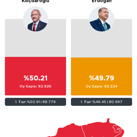
Kılıçdaroğlu
Erdoğan
%50.21
%49.79
Oy Sayısı: 82.926
Oy Sayısı: 82.224
1.
Tur:
%50.91 | 88.779
1.
Tur:
%46.45 | 80.997