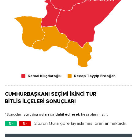
Kemal Kılıçdaroğlu
Recep Tayyip Erdoğan
CUMHURBAŞKANI SEÇİMİ İKİNCİ TUR
BİTLİS İLÇELERİ SONUÇLARI
*Sonuçlar,
yurt dışı oyları
da
dahil edilerek
hesaplanmıştır.
2.turun 1.tura göre kıyaslaması oranlanmaktadır.
%-
%-