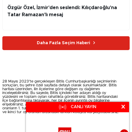
Özgür Özel, İzmir'den seslendi: Kılıçdaroğlu'na
Tatar Ramazan'lı mesaj
Daha Fazla Seçim Haberi
28 Mayıs 2023'te gerçekleşen Bitlis Cumhurbaşkanlığı seçimlerinin
sonuçları, bu şehre özel sayfada detaylı olarak sunulmaktadır. Bitlis
haritası üzerinden, ilin ilçelerine göre değişen oy dağılımını
inceleyebilirsiniz. Bu sayede, Bitlis içindeki her adayın aldığı oy
yüzdesini ve toplam oyları rahatlıkla görebilirsiniz. Bitlis haritasındaki
ilçe bağlantılarına tıklayarak, her bir ilçenin ayrıntılı oy bilgilerine
erişebilirsiniz. Ayrıca, her adayın hangi ilçede ne kadar oy aldığı ve bu
X
CANLI YAYIN
oranların 1. tur sonuçlarıyla karşılaştırmaları da mevcuttur. Böylece ilk
ve ikinci tur oy oranları arasındaki farkları kolayca karşılaştırabilirsiniz.