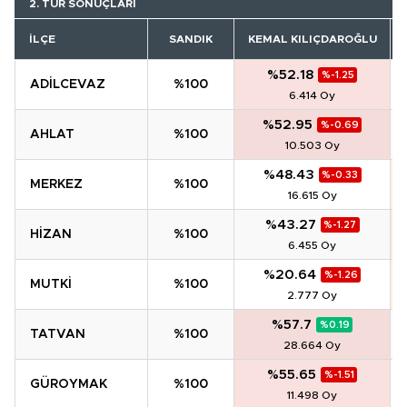
2. TUR SONUÇLARI
İLÇE
SANDIK
KEMAL KILIÇDAROĞLU
R
%52.18
%-1.25
ADİLCEVAZ
%100
6.414 Oy
%52.95
%-0.69
AHLAT
%100
10.503 Oy
%48.43
%-0.33
MERKEZ
%100
16.615 Oy
%43.27
%-1.27
HİZAN
%100
6.455 Oy
%20.64
%-1.26
MUTKİ
%100
2.777 Oy
%57.7
%0.19
TATVAN
%100
28.664 Oy
%55.65
%-1.51
GÜROYMAK
%100
11.498 Oy