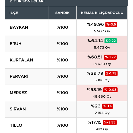
2. TUR SONUÇLARI
İLÇE
SANDIK
KEMAL KILIÇDAROĞLU
R
%49.96
%-0.5
BAYKAN
%100
5.507 Oy
%64.14
%0.22
ERUH
%100
5.473 Oy
%68.51
%-1.72
KURTALAN
%100
18.620 Oy
%39.79
%-1.75
PERVARİ
%100
5.166 Oy
%58.19
%-0.03
MERKEZ
%100
48.660 Oy
%23
%-1.6
ŞİRVAN
%100
2.154 Oy
%17.15
%-2.55
TİLLO
%100
412 Oy