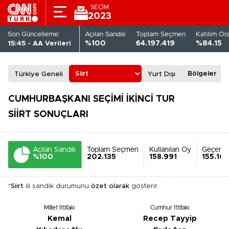
SEÇİM
2023
Son Güncelleme:
Açılan Sandık
Toplam Seçmen
Katılım Or
15:45 - AA Verileri
%100
64.197.419
%84.15
Türkiye Geneli
Yurt Dışı
CUMHURBAŞKANI SEÇİMİ İKİNCİ TUR
SİİRT SONUÇLARI
Açılan Sandık
Toplam Seçmen
Kullanılan Oy
Geçerli
%100
202.135
158.991
155.10
*
Siirt
ili sandık durumunu
özet olarak
gösterir.
Millet İttifakı
Cumhur İttifakı
Kemal
Recep Tayyip