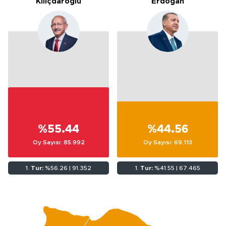
Kılıçdaroğlu
Erdoğan
%55.44
%44.56
Oy Sayısı: 85.992
Oy Sayısı: 69.113
1.
Tur:
%56.26 | 91.352
1.
Tur:
%41.55 | 67.465