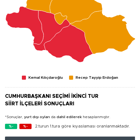
Kemal Kılıçdaroğlu
Recep Tayyip Erdoğan
CUMHURBAŞKANI SEÇİMİ İKİNCİ TUR
SİİRT İLÇELERİ SONUÇLARI
*Sonuçlar,
yurt dışı oyları
da
dahil edilerek
hesaplanmıştır.
2.turun 1.tura göre kıyaslaması oranlanmaktadır.
%-
%-