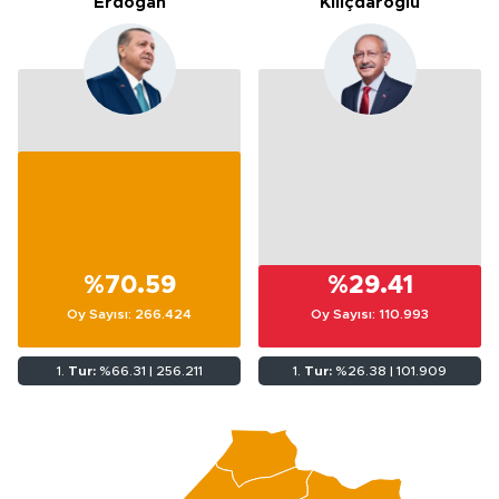
Erdoğan
Kılıçdaroğlu
%70.59
%29.41
Oy Sayısı: 266.424
Oy Sayısı: 110.993
1.
Tur:
%66.31 | 256.211
1.
Tur:
%26.38 | 101.909