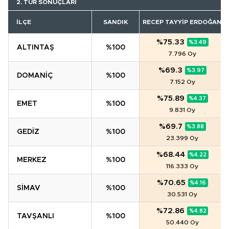
2. TUR SONUÇLARI
İLÇE
SANDIK
RECEP TAYYIP ERDOĞAN
%75.33
%3.49
ALTINTAŞ
%100
7.796 Oy
%69.3
%3.97
DOMANİÇ
%100
7.152 Oy
%75.89
%4.37
EMET
%100
9.831 Oy
%69.7
%3.88
GEDİZ
%100
23.399 Oy
%68.44
%4.22
MERKEZ
%100
116.333 Oy
%70.65
%4.16
SİMAV
%100
30.531 Oy
%72.86
%4.82
TAVŞANLI
%100
50.440 Oy