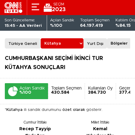
SEÇİM
2023
Son Güncelleme:
Açılan Sandık
Toplam Seçmen
Katılım Or
15:45 - AA Verileri
%100
64.197.419
%84.15
Türkiye Geneli
Yurt Dışı
CUMHURBAŞKANI SEÇİMİ İKİNCİ TUR
KÜTAHYA SONUÇLARI
Açılan Sandık
Toplam Seçmen
Kullanılan Oy
Geçerli
%100
430.584
384.730
377.41
*
Kütahya
ili sandık durumunu
özet olarak
gösterir.
Cumhur İttifakı
Millet İttifakı
Recep Tayyip
Kemal