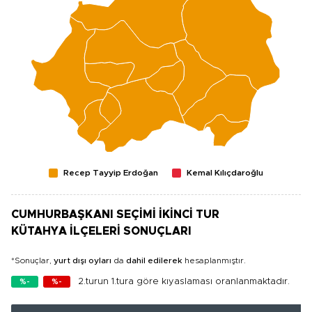
Recep Tayyip Erdoğan
Kemal Kılıçdaroğlu
CUMHURBAŞKANI SEÇİMİ İKİNCİ TUR
KÜTAHYA İLÇELERİ SONUÇLARI
*Sonuçlar,
yurt dışı oyları
da
dahil edilerek
hesaplanmıştır.
2.turun 1.tura göre kıyaslaması oranlanmaktadır.
%-
%-