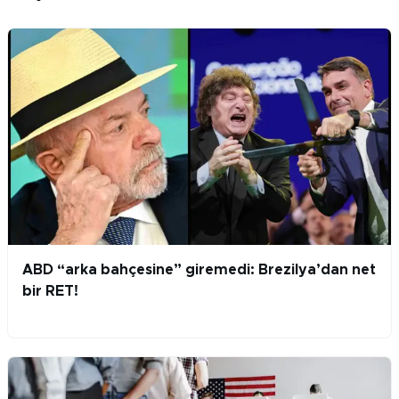
ABD “arka bahçesine” giremedi: Brezilya’dan net
bir RET!