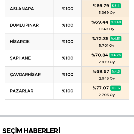
%86.79
%3.4
ASLANAPA
%100
5.369 Oy
%69.44
%3.49
DUMLUPINAR
%100
1.343 Oy
%72.35
%4.51
HİSARCIK
%100
5.701 Oy
%70.84
%4.26
ŞAPHANE
%100
2.879 Oy
%69.67
%4.3
ÇAVDARHİSAR
%100
2.945 Oy
%77.07
%5.6
PAZARLAR
%100
2.705 Oy
SEÇİM HABERLERİ