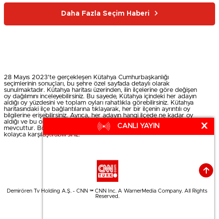
Daha Fazla Seçim Haberi
28 Mayıs 2023'te gerçekleşen Kütahya Cumhurbaşkanlığı
seçimlerinin sonuçları, bu şehre özel sayfada detaylı olarak
sunulmaktadır. Kütahya haritası üzerinden, ilin ilçelerine göre değişen
oy dağılımını inceleyebilirsiniz. Bu sayede, Kütahya içindeki her adayın
aldığı oy yüzdesini ve toplam oyları rahatlıkla görebilirsiniz. Kütahya
haritasındaki ilçe bağlantılarına tıklayarak, her bir ilçenin ayrıntılı oy
bilgilerine erişebilirsiniz. Ayrıca, her adayın hangi ilçede ne kadar oy
aldığı ve bu oranların 1. tur sonuçlarıyla karşılaştırmaları da
X
CANLI YAYIN
mevcuttur. Böylece ilk ve ikinci tur oy oranları arasındaki farkları
kolayca karşılaştırabilirsiniz.
Demirören Tv Holding A.Ş. - CNN ™ CNN Inc. A WarnerMedia Company. All Rights
Reserved.