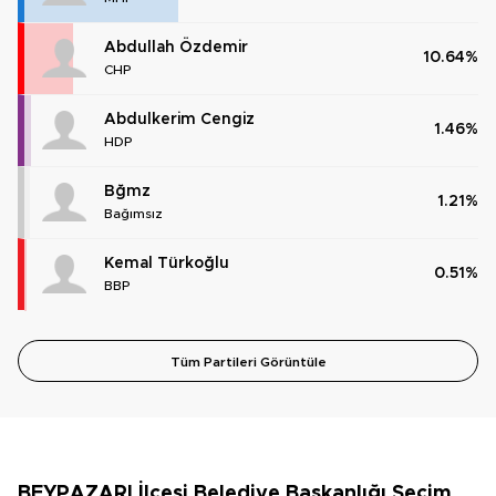
Abdullah Özdemir
10.64%
CHP
Abdulkerim Cengiz
1.46%
HDP
Bğmz
1.21%
Bağımsız
Kemal Türkoğlu
0.51%
BBP
Tüm Partileri Görüntüle
BEYPAZARI İlçesi Belediye Başkanlığı Seçim