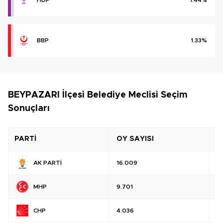
BBP
1.33%
BEYPAZARI İlçesi Belediye Meclisi Seçim
Sonuçları
PARTİ
OY SAYISI
O
AK PARTİ
16.009
%
MHP
9.701
%
CHP
4.036
%