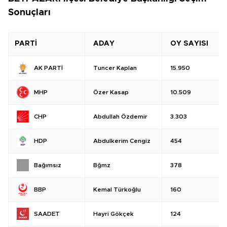
Sonuçları
PARTİ
ADAY
OY SAYISI
Tuncer Kaplan
15.950
AK PARTİ
Özer Kasap
10.509
MHP
Abdullah Özdemir
3.303
CHP
Abdulkerim Cengiz
454
HDP
Bğmz
378
Bağımsız
Kemal Türkoğlu
160
BBP
Hayri Gökçek
124
SAADET