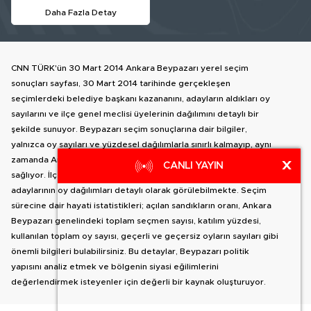
Daha Fazla Detay
CNN TÜRK'ün 30 Mart 2014 Ankara Beypazarı yerel seçim
sonuçları sayfası, 30 Mart 2014 tarihinde gerçekleşen
seçimlerdeki belediye başkanı kazananını, adayların aldıkları oy
sayılarını ve ilçe genel meclisi üyelerinin dağılımını detaylı bir
şekilde sunuyor. Beypazarı seçim sonuçlarına dair bilgiler,
yalnızca oy sayıları ve yüzdesel dağılımlarla sınırlı kalmayıp, aynı
zamanda Ankara içindeki diğer ilçelere geçiş yapma olanağı da
X
CANLI YAYIN
sağlıyor. İlçe haritası yanında, Beypazarı belediye başkan
adaylarının oy dağılımları detaylı olarak görülebilmekte. Seçim
sürecine dair hayati istatistikleri; açılan sandıkların oranı, Ankara
Beypazarı genelindeki toplam seçmen sayısı, katılım yüzdesi,
kullanılan toplam oy sayısı, geçerli ve geçersiz oyların sayıları gibi
önemli bilgileri bulabilirsiniz. Bu detaylar, Beypazarı politik
yapısını analiz etmek ve bölgenin siyasi eğilimlerini
değerlendirmek isteyenler için değerli bir kaynak oluşturuyor.