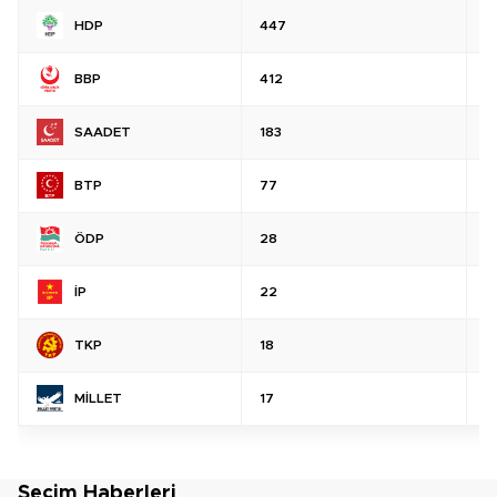
HDP
447
%
BBP
412
%
SAADET
183
%
BTP
77
%
ÖDP
28
%
İP
22
%
TKP
18
%
MİLLET
17
%
Seçim Haberleri