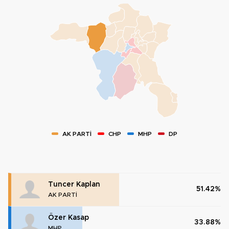
AK PARTİ
CHP
MHP
DP
Tuncer Kaplan
51.42%
AK PARTİ
Özer Kasap
33.88%
MHP