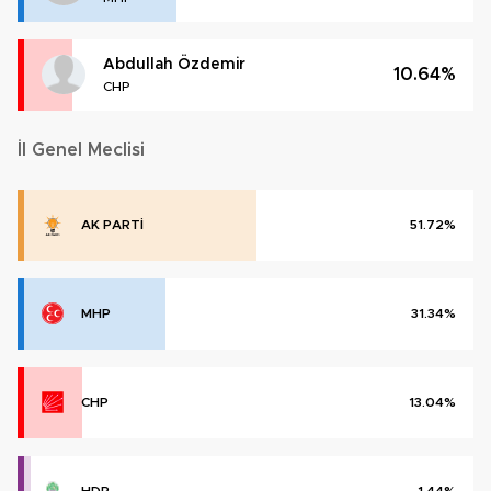
Abdullah Özdemir
10.64%
CHP
İl Genel Meclisi
AK PARTİ
51.72%
MHP
31.34%
CHP
13.04%
HDP
1.44%