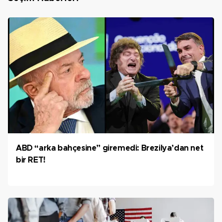
ABD “arka bahçesine” giremedi: Brezilya’dan net
bir RET!