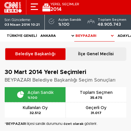
YEREL SEÇİMLER
2014
Açılan Sandık
Toplam Seçmen
Son Güncelleme:
%100
48.905.743
03 Nisan 2014 10:21
TÜRKIYE GENELI
ADAYL
Belediye Başkanlığı
İlçe Genel Meclisi
30 Mart 2014
Yerel Seçimleri
BEYPAZARI Belediye Başkanlığı Seçim Sonuçları
Açılan Sandık
Toplam Seçmen
%100
35.475
Kullanılan Oy
Geçerli Oy
32.512
31.017
*
BEYPAZARI
ilçesi sandık durumunu
özet olarak
gösterir.