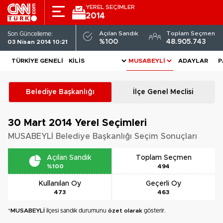
YEREL SEÇİMLER
2014
Açılan Sandık
Toplam Seçmen
Son Güncelleme:
%100
48.905.743
03 Nisan 2014 10:21
TÜRKIYE GENELI
ADAYLAR
P
Belediye Başkanlığı
İlçe Genel Meclisi
30 Mart 2014
Yerel Seçimleri
MUSABEYLİ Belediye Başkanlığı Seçim Sonuçları
Açılan Sandık
Toplam Seçmen
%100
494
Kullanılan Oy
Geçerli Oy
473
463
*
MUSABEYLİ
ilçesi sandık durumunu
özet olarak
gösterir.