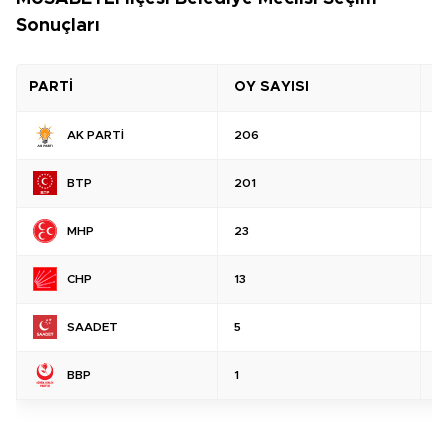
Sonuçları
PARTİ
OY SAYISI
O
AK PARTİ
206
%
BTP
201
%
MHP
23
%
CHP
13
%
SAADET
5
%
BBP
1
%