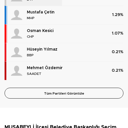
Mustafa Çetin
1.29%
MHP
Osman Kesici
1.07%
CHP
Hüseyin Yılmaz
0.21%
BBP
Mehmet Özdemir
0.21%
SAADET
Tüm Partileri Görüntüle
MUSABEYLİ İlçesi Belediye Başkanlığı Seçim