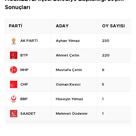
Sonuçları
PARTİ
ADAY
OY SAYISI
Ayhan Yılmaz
230
AK PARTİ
Ahmet Çetin
220
BTP
Mustafa Çetin
6
MHP
Osman Kesici
5
CHP
Hüseyin Yılmaz
1
BBP
Mehmet Özdemir
1
SAADET