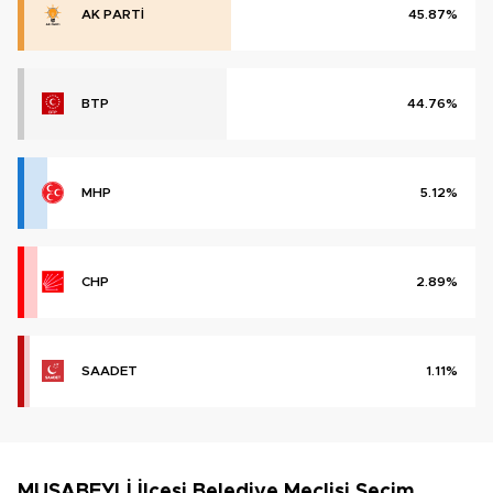
AK PARTİ
45.87%
BTP
44.76%
MHP
5.12%
CHP
2.89%
SAADET
1.11%
MUSABEYLİ İlçesi Belediye Meclisi Seçim