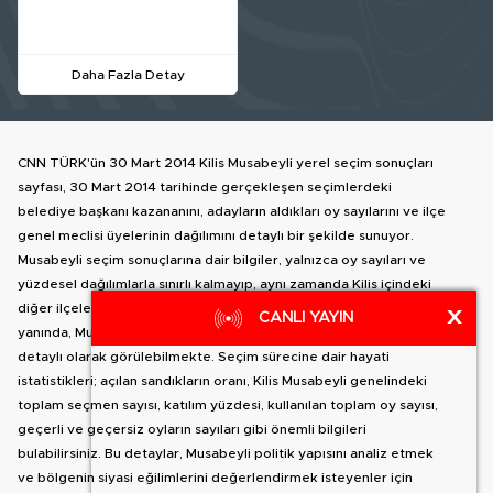
Daha Fazla Detay
CNN TÜRK'ün 30 Mart 2014 Kilis Musabeyli yerel seçim sonuçları
sayfası, 30 Mart 2014 tarihinde gerçekleşen seçimlerdeki
belediye başkanı kazananını, adayların aldıkları oy sayılarını ve ilçe
genel meclisi üyelerinin dağılımını detaylı bir şekilde sunuyor.
Musabeyli seçim sonuçlarına dair bilgiler, yalnızca oy sayıları ve
yüzdesel dağılımlarla sınırlı kalmayıp, aynı zamanda Kilis içindeki
diğer ilçelere geçiş yapma olanağı da sağlıyor. İlçe haritası
X
CANLI YAYIN
yanında, Musabeyli belediye başkan adaylarının oy dağılımları
detaylı olarak görülebilmekte. Seçim sürecine dair hayati
istatistikleri; açılan sandıkların oranı, Kilis Musabeyli genelindeki
toplam seçmen sayısı, katılım yüzdesi, kullanılan toplam oy sayısı,
geçerli ve geçersiz oyların sayıları gibi önemli bilgileri
bulabilirsiniz. Bu detaylar, Musabeyli politik yapısını analiz etmek
ve bölgenin siyasi eğilimlerini değerlendirmek isteyenler için