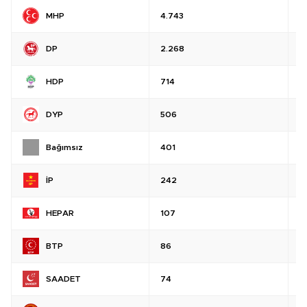
MHP
4.743
%
DP
2.268
%
HDP
714
%
DYP
506
%
Bağımsız
401
%
İP
242
%
HEPAR
107
%
BTP
86
%
SAADET
74
%