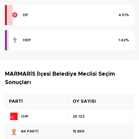
DP
4.51%
HDP
1.42%
MARMARİS İlçesi Belediye Meclisi Seçim
Sonuçları
PARTİ
OY SAYISI
O
CHP
25.122
%
AK PARTİ
15.859
%