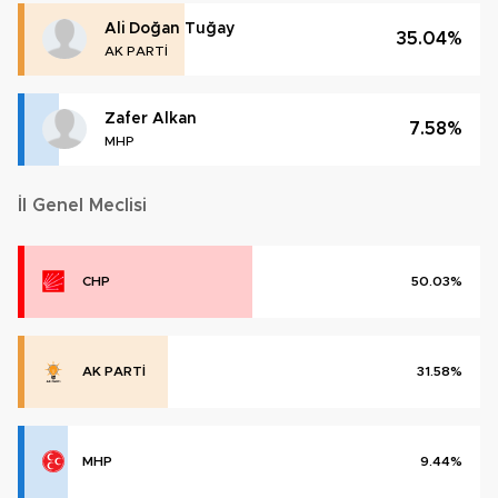
Ali Doğan Tuğay
35.04%
AK PARTİ
Zafer Alkan
7.58%
MHP
İl Genel Meclisi
CHP
50.03%
AK PARTİ
31.58%
MHP
9.44%