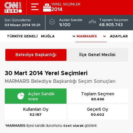
YEREL SEÇİMLER
2014
Açılan Sandık
Toplam Seçmen
Son Güncelleme:
%100
48.905.743
03 Nisan 2014 10:21
TÜRKIYE GENELI
ADAYLAR
Belediye Başkanlığı
İlçe Genel Meclisi
30 Mart 2014
Yerel Seçimleri
MARMARİS Belediye Başkanlığı Seçim Sonuçları
Açılan Sandık
Toplam Seçmen
%100
60.496
Kullanılan Oy
Geçerli Oy
52.187
50.402
*
MARMARİS
ilçesi sandık durumunu
özet olarak
gösterir.