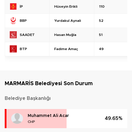
Hüseyin Erikli
110
İP
Yurdakul Aynali
52
BBP
Hasan Muğla
51
SAADET
Fadime Amaç
49
BTP
MARMARİS Belediyesi Son Durum
Belediye Başkanlığı
Muhammet Ali Acar
49.65%
CHP