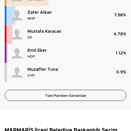
Zafer Alkan
7.58%
MHP
Mustafa Karacan
4.78%
DP
Emil Eker
1.12%
HDP
Muzaffer Tuna
0.9%
DYP
Tüm Partileri Görüntüle
MARMARİS İlçesi Belediye Başkanlığı Seçim