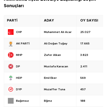
Sonuçları
PARTİ
ADAY
OY SAYISI
Muhammet Ali Acar
25.027
CHP
Ali Doğan Tuğay
17.665
AK PARTİ
Zafer Alkan
3.823
MHP
Mustafa Karacan
2.411
DP
Emil Eker
569
HDP
Muzaffer Tuna
457
DYP
Bğmz
188
Bağımsız