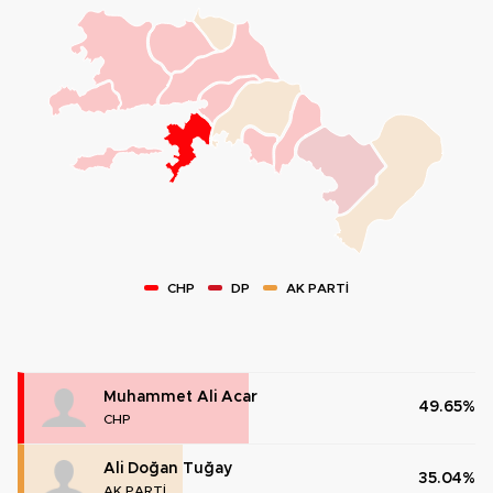
CHP
DP
AK PARTİ
Muhammet Ali Acar
49.65%
CHP
Ali Doğan Tuğay
35.04%
AK PARTİ