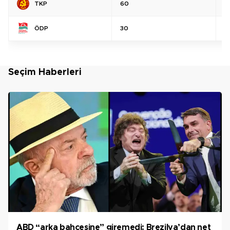
TKP
60
%
ÖDP
30
%
Seçim Haberleri
ABD “arka bahçesine” giremedi: Brezilya’dan net