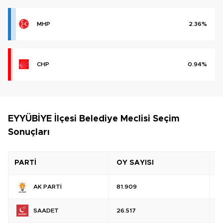
MHP
2.36%
CHP
0.94%
EYYÜBİYE İlçesi Belediye Meclisi Seçim
Sonuçları
PARTİ
OY SAYISI
O
AK PARTİ
81.909
%
SAADET
26.517
%