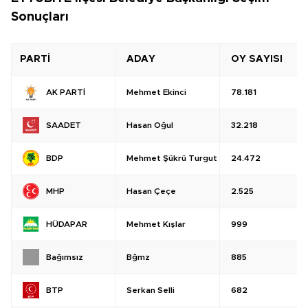
Sonuçları
PARTİ
ADAY
OY SAYISI
Mehmet Ekinci
78.181
AK PARTİ
Hasan Oğul
32.218
SAADET
Mehmet Şükrü Turgut
24.472
BDP
Hasan Çeçe
2.525
MHP
Mehmet Kışlar
999
HÜDAPAR
Bğmz
885
Bağımsız
Serkan Selli
682
BTP