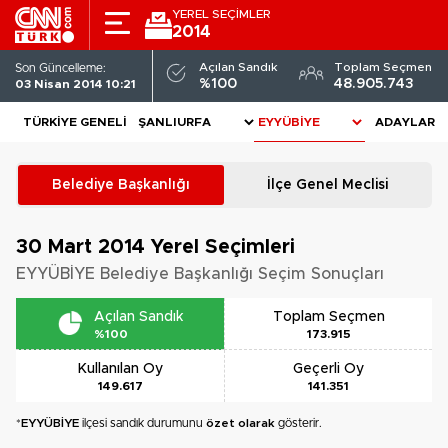
YEREL SEÇİMLER
2014
Açılan Sandık
Toplam Seçmen
Son Güncelleme:
%100
48.905.743
03 Nisan 2014 10:21
TÜRKIYE GENELI
ADAYLAR
Belediye Başkanlığı
İlçe Genel Meclisi
30 Mart 2014
Yerel Seçimleri
EYYÜBİYE Belediye Başkanlığı Seçim Sonuçları
Açılan Sandık
Toplam Seçmen
%100
173.915
Kullanılan Oy
Geçerli Oy
149.617
141.351
*
EYYÜBİYE
ilçesi sandık durumunu
özet olarak
gösterir.