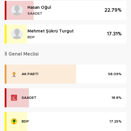
Hasan Oğul
22.79%
SAADET
Mehmet Şükrü Turgut
17.31%
BDP
İl Genel Meclisi
AK PARTİ
58.09%
SAADET
18.8%
BDP
17.25%