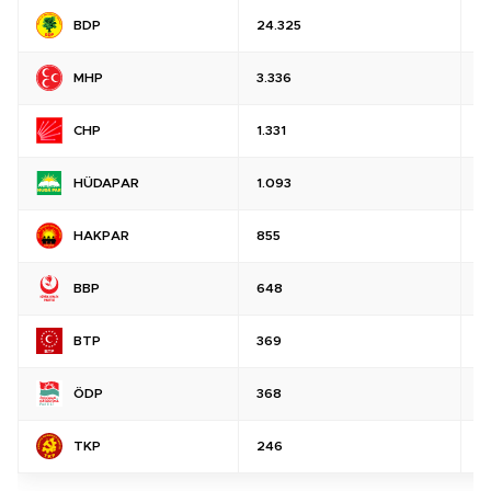
BDP
24.325
%
MHP
3.336
%
CHP
1.331
%
HÜDAPAR
1.093
%
HAKPAR
855
%
BBP
648
%
BTP
369
%
ÖDP
368
%
TKP
246
%