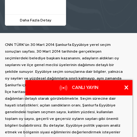
Daha Fazla Detay
CNN TÜRK'ün 30 Mart 2014 Şanlıurfa Eyyübiye yerel seçim
sonuçları sayfası, 30 Mart 2014 tarihinde gerçekleşen
seçimlerdeki belediye başkanı kazananını, adayların aldıkları oy
sayılarını ve ilçe genel meclisi üyelerinin dağılımını detaylı bir
şekilde sunuyor. Eyyübiye seçim sonuçlarına dair bilgiler, yalnızca
oy sayıları ve yüzdesel dağılımlarla sınırlı kalmayıp, aynı zamanda
Şanlıurfa içindeki diğer ilçelere geçiş yapma olanağı da sağlıyor.
X
CANLI YAYIN
İlçe haritası yanında, Eyyübiye belediye başkan adaylarının oy
dağılımları detaylı olarak görülebilmekte. Seçim sürecine dair
hayati istatistikleri; açılan sandıkların oranı, Şanlıurfa Eyyübiye
genelindeki toplam seçmen sayısı, katılım yüzdesi, kullanılan
toplam oy sayısı, geçerli ve geçersiz oyların sayıları gibi önemli
bilgileri bulabilirsiniz. Bu detaylar, Eyyübiye politik yapısını analiz
etmek ve bölgenin siyasi eğilimlerini değerlendirmek isteyenler