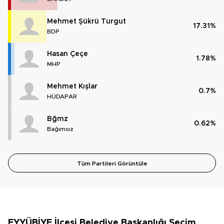
Mehmet Şükrü Turgut
17.31%
BDP
Hasan Çeçe
1.78%
MHP
Mehmet Kışlar
0.7%
HÜDAPAR
Bğmz
0.62%
Bağımsız
Tüm Partileri Görüntüle
EYYÜBİYE İlçesi Belediye Başkanlığı Seçim