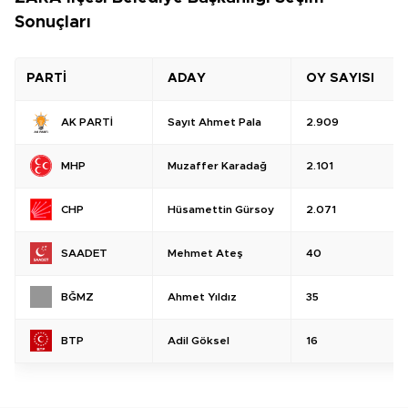
Sonuçları
PARTİ
ADAY
OY SAYISI
Sayıt Ahmet Pala
2.909
AK PARTİ
Muzaffer Karadağ
2.101
MHP
Hüsamettin Gürsoy
2.071
CHP
Mehmet Ateş
40
SAADET
Ahmet Yıldız
35
BĞMZ
Adil Göksel
16
BTP