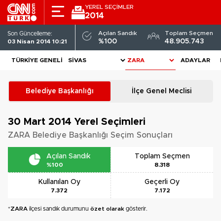
YEREL SEÇİMLER
2014
Açılan Sandık
Toplam Seçmen
Son Güncelleme:
%100
48.905.743
03 Nisan 2014 10:21
TÜRKIYE GENELI
ADAYLAR
Belediye Başkanlığı
İlçe Genel Meclisi
30 Mart 2014
Yerel Seçimleri
ZARA Belediye Başkanlığı Seçim Sonuçları
Açılan Sandık
Toplam Seçmen
%100
8.318
Kullanılan Oy
Geçerli Oy
7.372
7.172
*
ZARA
ilçesi sandık durumunu
özet olarak
gösterir.