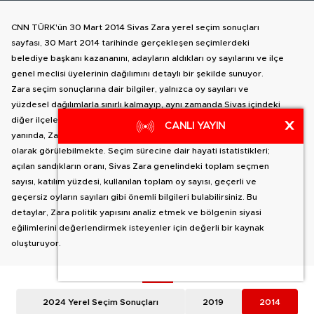
CNN TÜRK'ün 30 Mart 2014 Sivas Zara yerel seçim sonuçları
sayfası, 30 Mart 2014 tarihinde gerçekleşen seçimlerdeki
belediye başkanı kazananını, adayların aldıkları oy sayılarını ve ilçe
genel meclisi üyelerinin dağılımını detaylı bir şekilde sunuyor.
Zara seçim sonuçlarına dair bilgiler, yalnızca oy sayıları ve
yüzdesel dağılımlarla sınırlı kalmayıp, aynı zamanda Sivas içindeki
diğer ilçelere geçiş yapma olanağı da sağlıyor. İlçe haritası
X
CANLI YAYIN
yanında, Zara belediye başkan adaylarının oy dağılımları detaylı
olarak görülebilmekte. Seçim sürecine dair hayati istatistikleri;
açılan sandıkların oranı, Sivas Zara genelindeki toplam seçmen
sayısı, katılım yüzdesi, kullanılan toplam oy sayısı, geçerli ve
geçersiz oyların sayıları gibi önemli bilgileri bulabilirsiniz. Bu
detaylar, Zara politik yapısını analiz etmek ve bölgenin siyasi
eğilimlerini değerlendirmek isteyenler için değerli bir kaynak
oluşturuyor.
2024 Yerel Seçim Sonuçları
2019
2014