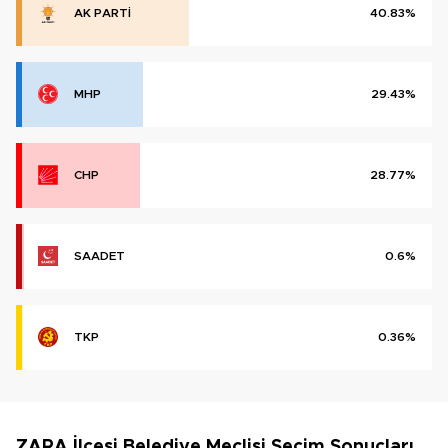
AK PARTİ
40.83%
MHP
29.43%
CHP
28.77%
SAADET
0.6%
TKP
0.36%
ZARA İlçesi Belediye Meclisi Seçim Sonuçları