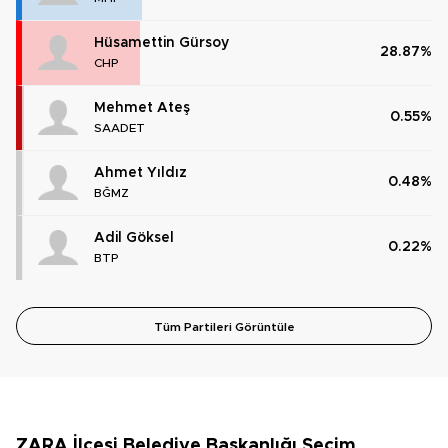
Hüsamettin Gürsoy
28.87%
CHP
Mehmet Ateş
0.55%
SAADET
Ahmet Yıldız
0.48%
BĞMZ
Adil Göksel
0.22%
BTP
Tüm Partileri Görüntüle
ZARA İlçesi Belediye Başkanlığı Seçim