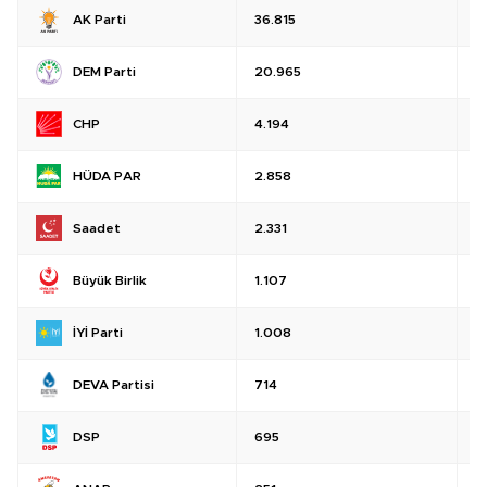
AK Parti
36.815
%
DEM Parti
20.965
%
CHP
4.194
%
HÜDA PAR
2.858
%
Saadet
2.331
%
Büyük Birlik
1.107
%
İYİ Parti
1.008
%
DEVA Partisi
714
%
DSP
695
%