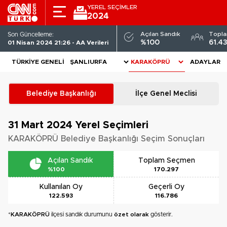
YEREL SEÇİMLER
2024
Açılan Sandık
Topl
Son Güncelleme:
%100
61.4
01 Nisan 2024 21:26 - AA Verileri
TÜRKIYE GENELI
ADAYLAR
Belediye Başkanlığı
İlçe Genel Meclisi
31 Mart 2024
Yerel Seçimleri
KARAKÖPRÜ Belediye Başkanlığı Seçim Sonuçları
Açılan Sandık
Toplam Seçmen
%100
170.297
Kullanılan Oy
Geçerli Oy
122.593
116.786
*
KARAKÖPRÜ
ilçesi sandık durumunu
özet olarak
gösterir.