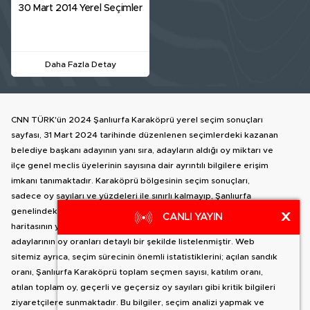
30 Mart 2014 Yerel Seçimler
Daha Fazla Detay
CNN TÜRK'ün 2024 Şanlıurfa Karaköprü yerel seçim sonuçları
sayfası, 31 Mart 2024 tarihinde düzenlenen seçimlerdeki kazanan
belediye başkanı adayının yanı sıra, adayların aldığı oy miktarı ve
ilçe genel meclis üyelerinin sayısına dair ayrıntılı bilgilere erişim
imkanı tanımaktadır. Karaköprü bölgesinin seçim sonuçları,
sadece oy sayıları ve yüzdeleri ile sınırlı kalmayıp, Şanlıurfa
genelindeki diğer ilçelere geçiş yapma olanağı da sunar. İlçe
X
CANLI YAYIN
haritasının yanında bulunan alanda, Karaköprü belediye başkan
adaylarının oy oranları detaylı bir şekilde listelenmiştir. Web
sitemiz ayrıca, seçim sürecinin önemli istatistiklerini; açılan sandık
oranı, Şanlıurfa Karaköprü toplam seçmen sayısı, katılım oranı,
atılan toplam oy, geçerli ve geçersiz oy sayıları gibi kritik bilgileri
ziyaretçilere sunmaktadır. Bu bilgiler, seçim analizi yapmak ve