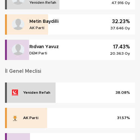
Yeniden Refah
47.916 Oy
32.23%
Metin Baydilli
AK Parti
37.646 Oy
17.43%
Rıdvan Yavuz
DEM Parti
20.363 Oy
İl Genel Meclisi
Yeniden Refah
38.08%
AK Parti
31.57%