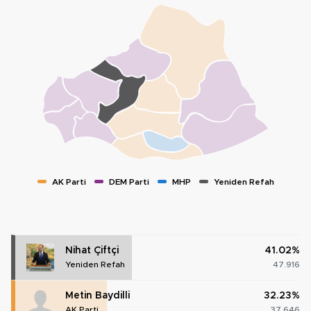
AK Parti
DEM Parti
MHP
Yeniden Refah
Nihat Çiftçi
41.02%
Yeniden Refah
47.916
Metin Baydilli
32.23%
AK Parti
37.646