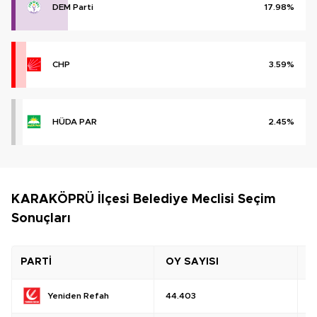
DEM Parti
17.98%
CHP
3.59%
HÜDA PAR
2.45%
KARAKÖPRÜ İlçesi Belediye Meclisi Seçim
Sonuçları
PARTİ
OY SAYISI
O
Yeniden Refah
44.403
%