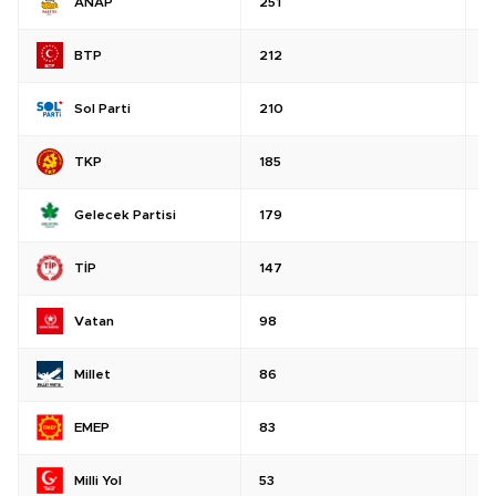
ANAP
251
%
BTP
212
%
Sol Parti
210
%
TKP
185
%
Gelecek Partisi
179
%
TİP
147
%
Vatan
98
%
Millet
86
%
EMEP
83
%
Milli Yol
53
%