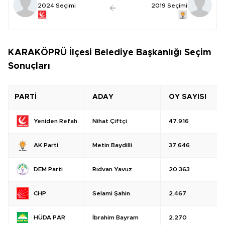
2024 Seçimi
2019 Seçimi
KARAKÖPRÜ İlçesi Belediye Başkanlığı Seçim
Sonuçları
PARTİ
ADAY
OY SAYISI
Nihat Çiftçi
47.916
Yeniden Refah
Metin Baydilli
37.646
AK Parti
Rıdvan Yavuz
20.363
DEM Parti
Selami Şahin
2.467
CHP
İbrahim Bayram
2.270
HÜDA PAR