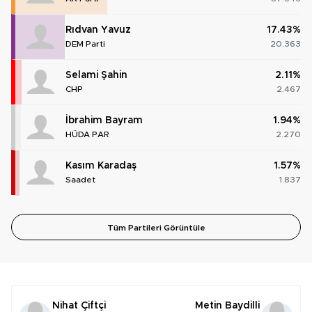
Rıdvan Yavuz
17.43%
DEM Parti
20.363
Selami Şahin
2.11%
CHP
2.467
İbrahim Bayram
1.94%
HÜDA PAR
2.270
Kasım Karadaş
1.57%
Saadet
1.837
Tüm Partileri Görüntüle
Nihat Çiftçi
Metin Baydilli