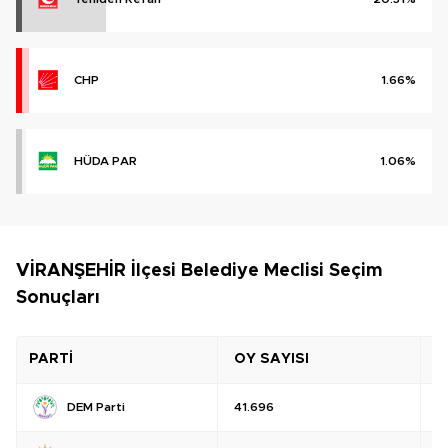
CHP
1.66%
HÜDA PAR
1.06%
VİRANŞEHİR İlçesi Belediye Meclisi Seçim
Sonuçları
PARTİ
OY SAYISI
O
DEM Parti
41.696
%