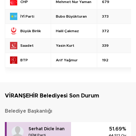
Mehmet Nur Yaman
679
CHP
Bubo Büyükturan
373
İYİ Parti
Halil Çakmaz
372
Büyük Birlik
Yasin Kurt
339
Saadet
Arif Yağmur
192
BTP
VİRANŞEHİR Belediyesi Son Durum
Belediye Başkanlığı
51.69%
Serhat Dicle İnan
DEM Parti
44.512 Oy