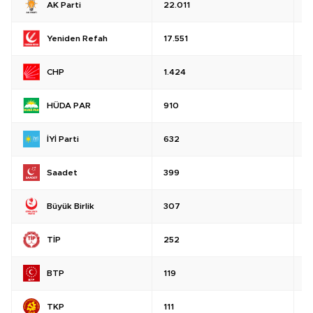
AK Parti
22.011
%
Yeniden Refah
17.551
%
CHP
1.424
%
HÜDA PAR
910
%
İYİ Parti
632
%
Saadet
399
%
Büyük Birlik
307
%
TİP
252
%
BTP
119
%
TKP
111
%