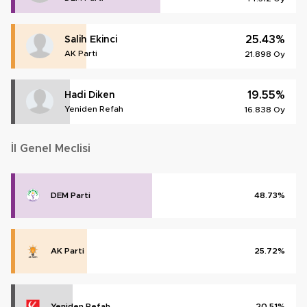
25.43%
Salih Ekinci
AK Parti
21.898 Oy
19.55%
Hadi Diken
Yeniden Refah
16.838 Oy
İl Genel Meclisi
DEM Parti
48.73%
AK Parti
25.72%
Yeniden Refah
20.51%