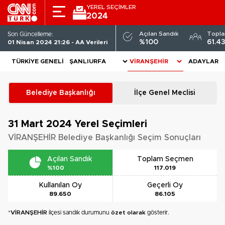
YEREL SEÇİMLER
2024
Açılan Sandık
Topl
Son Güncelleme:
%100
61.4
01 Nisan 2024 21:26 - AA Verileri
TÜRKIYE GENELI
ADAYLAR
Belediye Başkanlığı
İlçe Genel Meclisi
31 Mart 2024
Yerel Seçimleri
VİRANŞEHİR Belediye Başkanlığı Seçim Sonuçları
Açılan Sandık
Toplam Seçmen
%100
117.019
Kullanılan Oy
Geçerli Oy
89.650
86.105
*
VİRANŞEHİR
ilçesi sandık durumunu
özet olarak
gösterir.