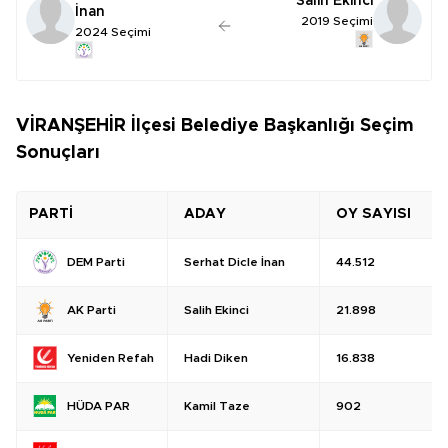
Salih Ekinci
İnan
2019 Seçimi
2024 Seçimi
VİRANŞEHİR İlçesi Belediye Başkanlığı Seçim
Sonuçları
PARTİ
ADAY
OY SAYISI
Serhat Dicle İnan
44.512
DEM Parti
Salih Ekinci
21.898
AK Parti
Hadi Diken
16.838
Yeniden Refah
Kamil Taze
902
HÜDA PAR