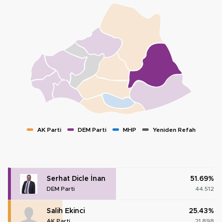
AK Parti
DEM Parti
MHP
Yeniden Refah
Serhat Dicle İnan
51.69%
DEM Parti
44.512
Salih Ekinci
25.43%
AK Parti
21.898