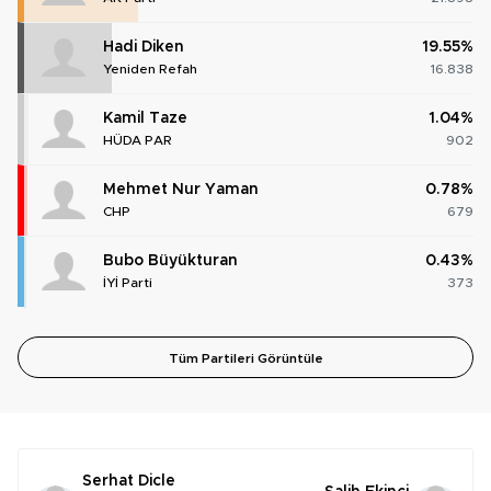
Hadi Diken
19.55%
Yeniden Refah
16.838
Kamil Taze
1.04%
HÜDA PAR
902
Mehmet Nur Yaman
0.78%
CHP
679
Bubo Büyükturan
0.43%
İYİ Parti
373
Tüm Partileri Görüntüle
Serhat Dicle