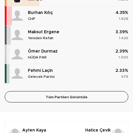
Burhan Kılıç
4.35%
CHP
1.828
Maksut Ergene
3.39%
Yeniden Refah
1.426
Ömer Durmaz
2.39%
HÜDA PAR
1.005
Fehmi Laçin
2.33%
Gelecek Partisi
978
Tüm Partileri Görüntüle
Ayten Kaya
Hatice Çevik