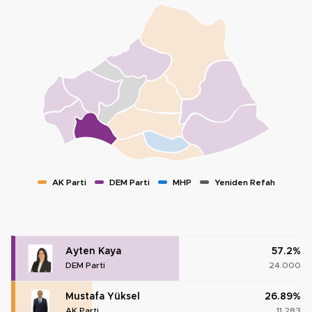
AK Parti
DEM Parti
MHP
Yeniden Refah
Ayten Kaya
57.2%
DEM Parti
24.000
Mustafa Yüksel
26.89%
AK Parti
11.283