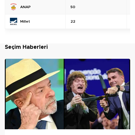
ANAP
50
%
Millet
22
%
Seçim Haberleri