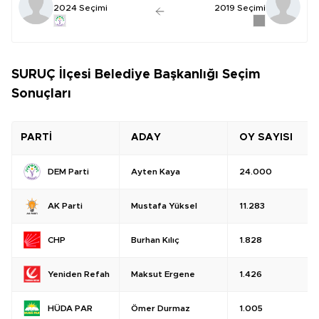
2024 Seçimi
2019 Seçimi
SURUÇ İlçesi Belediye Başkanlığı Seçim
Sonuçları
PARTİ
ADAY
OY SAYISI
Ayten Kaya
24.000
DEM Parti
Mustafa Yüksel
11.283
AK Parti
Burhan Kılıç
1.828
CHP
Maksut Ergene
1.426
Yeniden Refah
Ömer Durmaz
1.005
HÜDA PAR