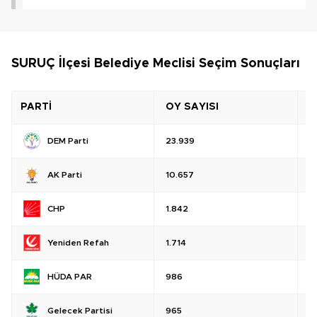
SURUÇ İlçesi Belediye Meclisi Seçim Sonuçları
PARTİ
OY SAYISI
O
DEM Parti
23.939
%
AK Parti
10.657
%
CHP
1.842
%
Yeniden Refah
1.714
%
HÜDA PAR
986
%
Gelecek Partisi
965
%