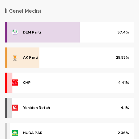
İl Genel Meclisi
DEM Parti
57.4%
AK Parti
25.55%
CHP
4.41%
Yeniden Refah
4.1%
HÜDA PAR
2.36%