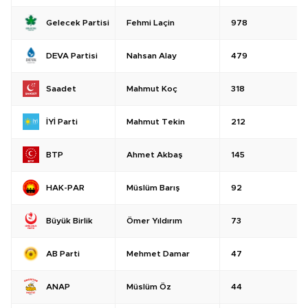
Fehmi Laçin
978
Gelecek Partisi
Nahsan Alay
479
DEVA Partisi
Mahmut Koç
318
Saadet
Mahmut Tekin
212
İYİ Parti
Ahmet Akbaş
145
BTP
Müslüm Barış
92
HAK-PAR
Ömer Yıldırım
73
Büyük Birlik
Mehmet Damar
47
AB Parti
Müslüm Öz
44
ANAP