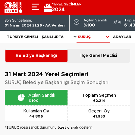
YEREL SEÇİMLER
2024
Açılan Sandık
Topl
Son Güncelleme:
%100
61.4
01 Nisan 2024 21:26 - AA Verileri
TÜRKIYE GENELI
ADAYLAR
Belediye Başkanlığı
İlçe Genel Meclisi
31 Mart 2024
Yerel Seçimleri
SURUÇ Belediye Başkanlığı Seçim Sonuçları
Açılan Sandık
Toplam Seçmen
%100
62.214
Kullanılan Oy
Geçerli Oy
44.806
41.953
*
SURUÇ
ilçesi sandık durumunu
özet olarak
gösterir.